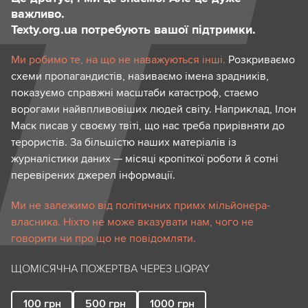
важливо.
Texty.org.ua потребують вашої підтримки.
Ми робимо те, на що не наважуються інші.
Розкриваємо
схеми пропагандистів, називаємо імена зрадників,
показуємо справжні масштаби катастроф, стаємо
ворогами найвпливовіших людей світу. Наприклад, Ілон
Маск писав у своєму твіті, що нас треба прирівняти до
терористів. За більшістю наших матеріалів із
журналістики даних — місяці кропіткої роботи й сотні
перевірених джерел інформації.
Ми не залежимо від політичних примх мільйонера-
власника. Ніхто не може вказувати нам, чого не
говорити чи про що не повідомляти.
ЩОМІСЯЧНА ПОЖЕРТВА ЧЕРЕЗ LIQPAY
100
грн
500
грн
1000
грн