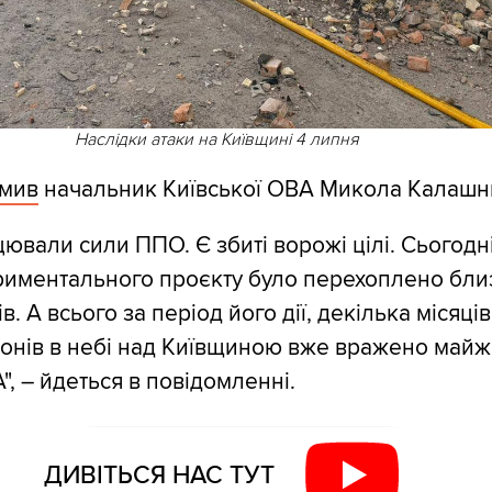
Наслідки атаки на Київщині 4 липня
омив
начальник Київської ОВА Микола Калашн
цювали сили ППО. Є збиті ворожі цілі. Сьогодні
риментального проєкту було перехоплено бли
. А всього за період його дії, декілька місяців
онів в небі над Київщиною вже вражено майж
, – йдеться в повідомленні.
ДИВІТЬСЯ НАС ТУТ