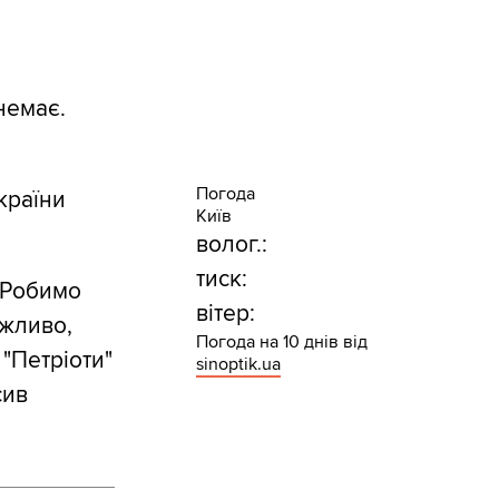
немає.
Погода
країни
Київ
волог.:
тиск:
 Робимо
вітер:
ажливо,
Погода на 10 днів від
 "Петріоти"
sinoptik.ua
сив