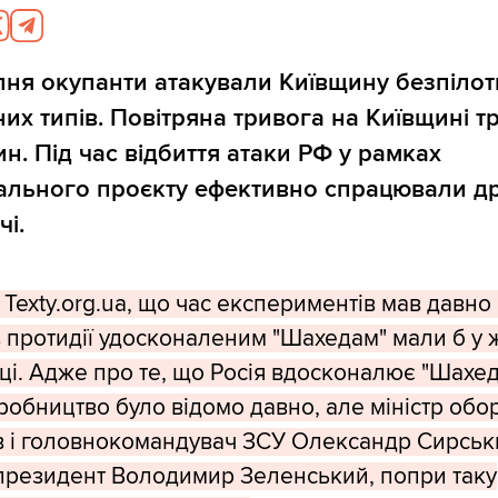
ипня окупанти атакували Київщину безпіло
них типів. Повітряна тривога на Київщині т
ин. Під час відбиття атаки РФ у рамках
ального проєкту ефективно спрацювали д
і.
Texty.org.ua, що час експериментів мав давно 
з протидії удосконаленим "Шахедам" мали б у 
оці. Адже про те, що Росія вдосконалює "Шахед
иробництво було відомо давно, але міністр обо
в і головнокомандувач ЗСУ Олександр Сирськ
 президент Володимир Зеленський, попри таку