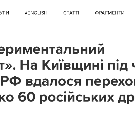
УГИ
#ENGLISH
СТАТТІ
ФРАГМЕНТИ
ериментальний
т». На Київщині під 
 РФ вдалося перехо
ко 60 російських др
7