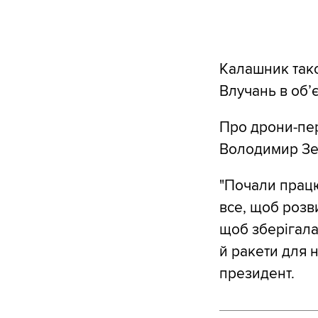
Калашник так
Влучань в обʼ
Про дрони-пе
Володимир Зе
"Почали працю
все, щоб розв
щоб зберігалас
й ракети для 
президент.