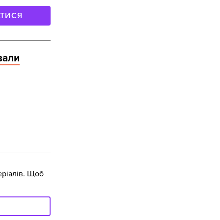
АТИСЯ
вали
ріалів. Щоб