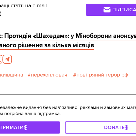
щі статті на e-mail
ПІДПИС
)
:
Протидія «Шахедам»: у Міноборони анонсу
ного рішення за кілька місяців
київщина
перехоплювачі
повітряний терор рф
залежне видання без навʼязливої реклами й замовних мате
м потрібна ваша підтримка.
ДТРИМАТИ
DONATE