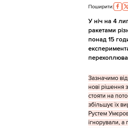
Поширити
:
У ніч на 4 л
ракетами різ
понад 15 год
експеримент
перехоплювач
Зазначимо від 
нові рішення 
стояти на пот
збільшує їх в
Рустем Умєро
ігнорували, а