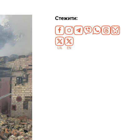
Стежити:
UA
EN