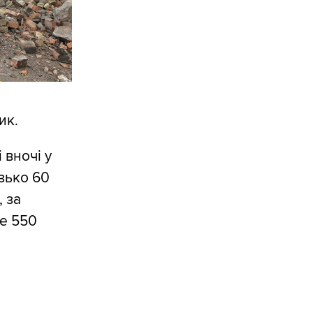
ик.
 вночі у
зько 60
, за
е 550