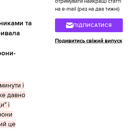
отримувати найкращі статті
на e-mail (раз на два тижні)
тниками та
ПІДПИСАТИСЯ
ривала
Подивитись свіжий випуск
рони-
минути і
же давно
и" і
рони
ий це