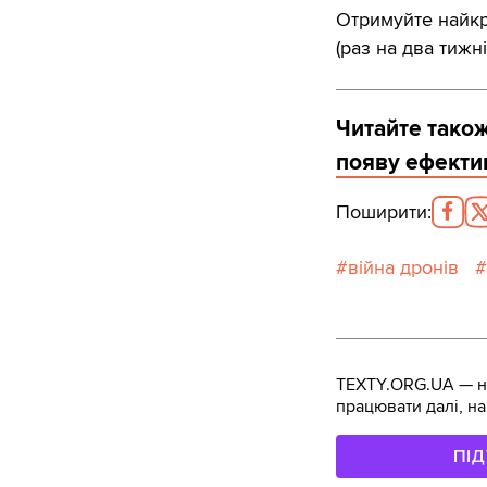
Отримуйте найкра
(раз на два тижні
Читайте також
появу ефектив
Поширити
:
війна дронів
TEXTY.ORG.UA — не
працювати далі, на
ПІ