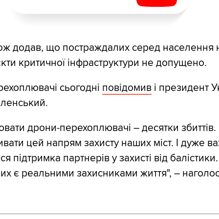
ож додав, що постраждалих серед населення 
єкти критичної інфраструктури не допущено.
рехоплювачі сьогодні
повідомив
і президент У
ленський.
вати дрони-перехоплювачі – десятки збиттів.
ивати цей напрям захисту наших міст. І дуже в
я підтримка партнерів у захисті від балістики.
них є реальними захисниками життя", – наголо