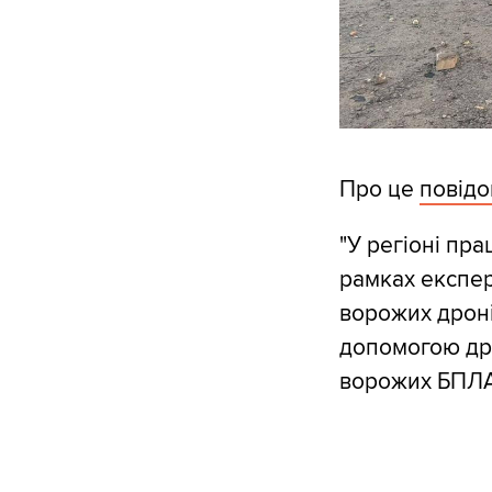
Про це
повід
"У регіоні пра
рамках експе
ворожих дронів
допомогою др
ворожих БПЛА"