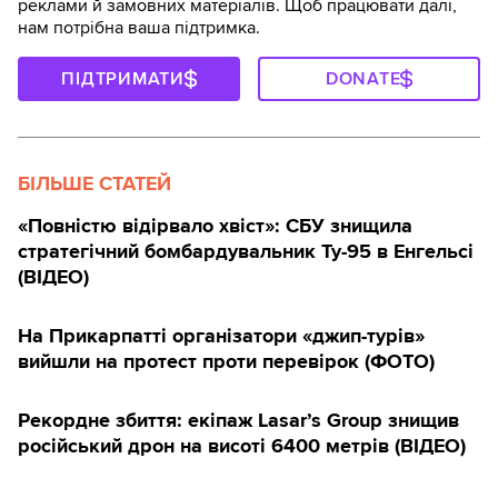
реклами й замовних матеріалів. Щоб працювати далі,
нам потрібна ваша підтримка.
ПІДТРИМАТИ
DONATE
БІЛЬШЕ СТАТЕЙ
«Повністю відірвало хвіст»: СБУ знищила
стратегічний бомбардувальник Ту-95 в Енгельсі
(ВІДЕО)
На Прикарпатті організатори «джип-турів»
вийшли на протест проти перевірок (ФОТО)
Рекордне збиття: екіпаж Lasar’s Group знищив
російський дрон на висоті 6400 метрів (ВІДЕО)