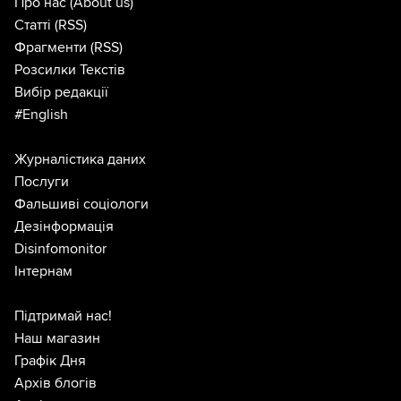
Про нас
(About us)
Статті
(RSS)
Фрагменти
(RSS)
Розсилки Текстів
Вибір редакції
#English
Журналістика даних
Послуги
Фальшиві соціологи
Дезінформація
Disinfomonitor
Інтернам
Підтримай нас!
Наш магазин
Графік Дня
Архів блогів