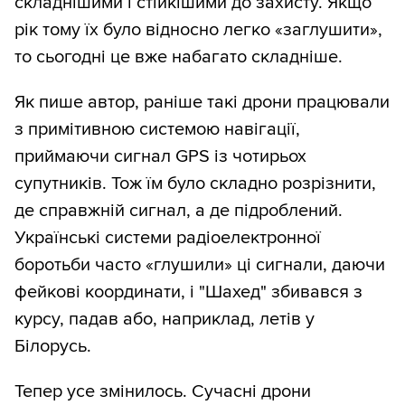
складнішими і стійкішими до захисту. Якщо
рік тому їх було відносно легко «заглушити»,
то сьогодні це вже набагато складніше.
Як пише автор, раніше такі дрони працювали
з примітивною системою навігації,
приймаючи сигнал GPS із чотирьох
супутників. Тож їм було складно розрізнити,
де справжній сигнал, а де підроблений.
Українські системи радіоелектронної
боротьби часто «глушили» ці сигнали, даючи
фейкові координати, і "Шахед" збивався з
курсу, падав або, наприклад, летів у
Білорусь.
Тепер усе змінилось. Сучасні дрони