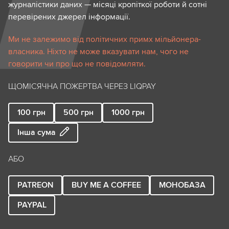
журналістики даних — місяці кропіткої роботи й сотні
перевірених джерел інформації.
Ми не залежимо від політичних примх мільйонера-
власника. Ніхто не може вказувати нам, чого не
говорити чи про що не повідомляти.
ЩОМІСЯЧНА ПОЖЕРТВА ЧЕРЕЗ LIQPAY
100
грн
500
грн
1000
грн
Інша сума
АБО
PATREON
BUY ME A COFFEE
МОНОБАЗА
PAYPAL