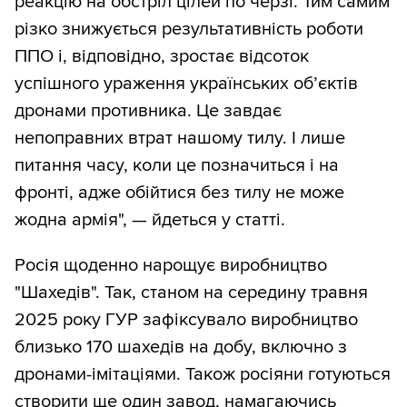
реакцію на обстріл цілей по черзі. Тим самим
різко знижується результативність роботи
ППО і, відповідно, зростає відсоток
успішного ураження українських об’єктів
дронами противника. Це завдає
непоправних втрат нашому тилу. І лише
питання часу, коли це позначиться і на
фронті, адже обійтися без тилу не може
жодна армія", — йдеться у статті.
Росія щоденно нарощує виробництво
"Шахедів". Так, станом на середину травня
2025 року ГУР зафіксувало виробництво
близько 170 шахедів на добу, включно з
дронами-імітаціями. Також росіяни готуються
створити ще один завод, намагаючись