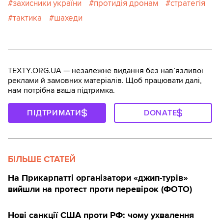
захисники україни
протидія дронам
стратегія
тактика
шахеди
TEXTY.ORG.UA — незалежне видання без навʼязливої
реклами й замовних матеріалів. Щоб працювати далі,
нам потрібна ваша підтримка.
ПІДТРИМАТИ
DONATE
БІЛЬШЕ СТАТЕЙ
На Прикарпатті організатори «джип-турів»
вийшли на протест проти перевірок (ФОТО)
Нові санкції США проти РФ: чому ухвалення