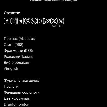
Стежити:
UA
EN
Про нас
(About us)
Статті
(RSS)
Фрагменти
(RSS)
Розсилки Текстів
Вибір редакції
#English
Журналістика даних
Послуги
Фальшиві соціологи
Дезінформація
Disinfomonitor