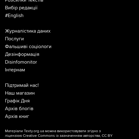
Розсилки Текстів
Вибір редакції
#English
Журналістика даних
Послуги
Фальшиві соціологи
Дезінформація
Disinfomonitor
Інтернам
Підтримай нас!
Наш магазин
Графік Дня
Архів блогів
Архів книг
Матеріали Texty.org.ua можна використовувати згідно з
ліцензією
Creative Commons із зазначенням авторства, CC BY