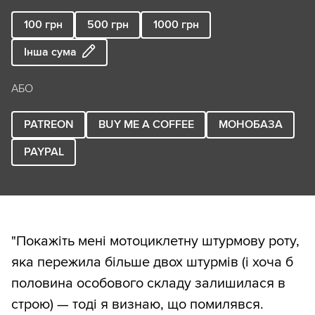
100
грн
500
грн
1000
грн
Інша сума
АБО
PATREON
BUY ME A COFFEE
МОНОБАЗА
PAYPAL
"Покажіть мені мотоциклетну штурмову роту,
яка пережила більше двох штурмів (і хоча б
половина особового складу залишилася в
строю) — тоді я визнаю, що помилявся.