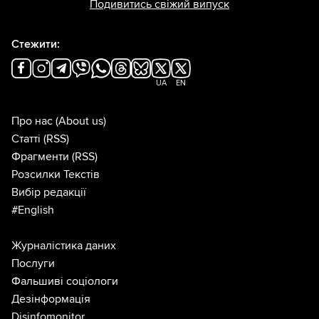
Подивитись свіжий випуск
Стежити:
UA
EN
Про нас
(About us)
Статті
(RSS)
Фрагменти
(RSS)
Розсилки Текстів
Вибір редакції
#English
Журналістика даних
Послуги
Фальшиві соціологи
Дезінформація
Disinfomonitor