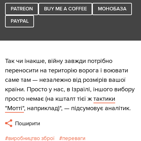
PATREON
BUY ME A COFFEE
МОНОБАЗА
PAYPAL
Так чи інакше, війну завжди потрібно
переносити на територію ворога і воювати
саме там — незалежно від розмірів вашої
країни. Просто у нас, в Ізраїлі, іншого вибору
просто немає (на кшталт тієї ж
тактики
"Мотті"
, наприклад)", — підсумовує аналітик.
Поширити
виробництво зброї
переваги