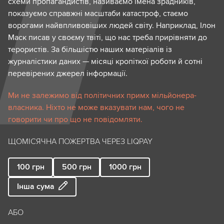
схеми пропагандистів, називаємо імена зрадників,
показуємо справжні масштаби катастроф, стаємо
ворогами найвпливовіших людей світу. Наприклад, Ілон
Маск писав у своєму твіті, що нас треба прирівняти до
терористів. За більшістю наших матеріалів із
журналістики даних — місяці кропіткої роботи й сотні
перевірених джерел інформації.
Ми не залежимо від політичних примх мільйонера-
власника. Ніхто не може вказувати нам, чого не
говорити чи про що не повідомляти.
ЩОМІСЯЧНА ПОЖЕРТВА ЧЕРЕЗ LIQPAY
100
грн
500
грн
1000
грн
Інша сума
АБО