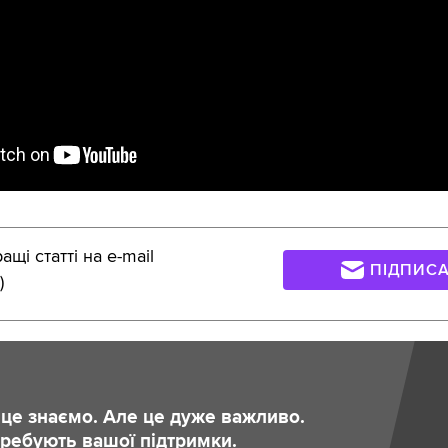
щі статті на e-mail
ПІДПИС
)
и це знаємо. Але це дуже важливо.
отребують вашої підтримки.