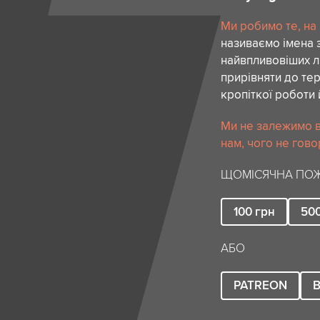
Ми робимо те, на
називаємо імена 
найвпливовіших лю
прирівняти до тер
кропіткої роботи 
Ми не залежимо в
нам, чого не гово
ЩОМІСЯЧНА ПОЖ
100
грн
50
АБО
PATREON
B