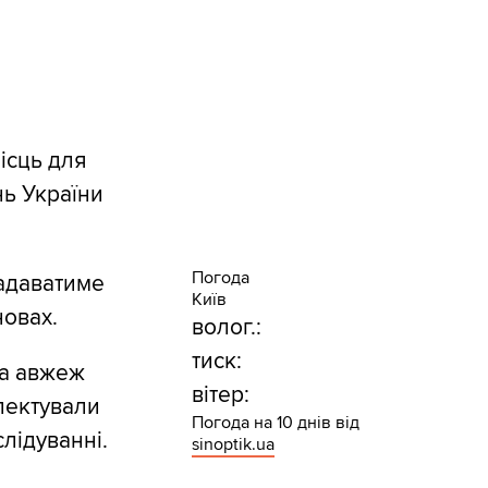
місць для
нь України
Погода
адаватиме
Київ
новах.
волог.:
тиск:
та авжеж
вітер:
спектували
Погода на 10 днів від
слідуванні.
sinoptik.ua