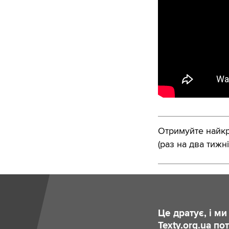
Отримуйте найкра
(раз на два тижні
Це дратує, і м
Texty.org.ua п