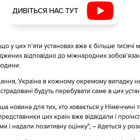
ДИВІТЬСЯ НАС ТУТ
що у цих п’яти установах вже є більше тисячі 
джених відповідно до міжнародних зобов’яза
людини.
ання, Україна в кожному окремому випадку н
кстрадовані будуть перебувати саме в цих уста
ша новина для тих, хто ховається у Німеччині 
 представники цих країн вже відвідали і проін
и і надали позитивну оцінку", – йдеться у роз