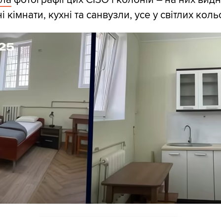
 кімнати, кухні та санвузли, усе у світлих кол