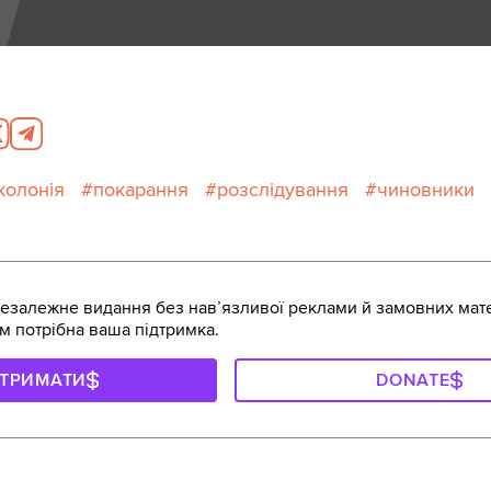
колонія
покарання
розслідування
чиновники
залежне видання без навʼязливої реклами й замовних мате
м потрібна ваша підтримка.
ДТРИМАТИ
DONATE