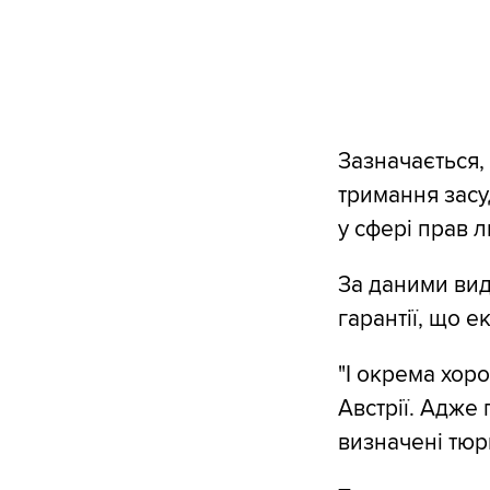
Зазначається, 
тримання засу
у сфері прав 
За даними вид
гарантії, що е
"І окрема хоро
Австрії. Адже
визначені тюрм