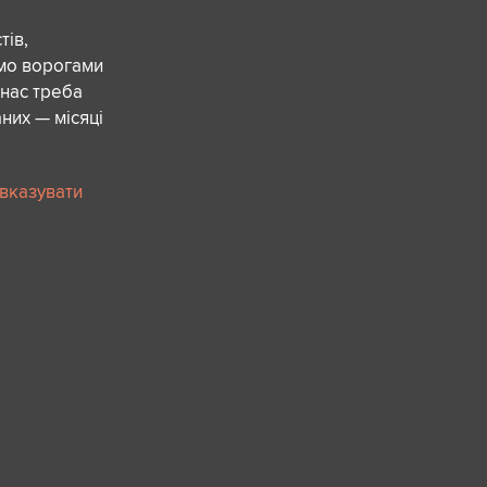
ів,
ємо ворогами
 нас треба
них — місяці
 вказувати