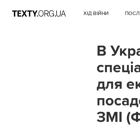
ХІД ВІЙНИ
ПОСЛ
В Укр
спеці
для е
посад
ЗМІ (