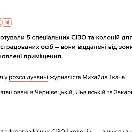
дготували 5 спеціальних СІЗО та колоній дл
страдованих осіб – вони віддалені від зон
оновлені приміщення.
я у
розслідуванні
журналіста Михайла Ткача.
зташовані в Чернівецькій, Львівській та Закар
ала
фотографії цих СІЗО і колоній – на них вид