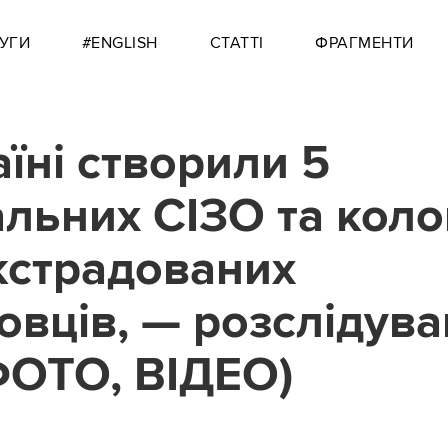
УГИ
#ENGLISH
СТАТТІ
ФРАГМЕНТИ
аїні створили 5
альних СІЗО та коло
кстрадованих
овців, — розслідув
ФОТО, ВІДЕО)