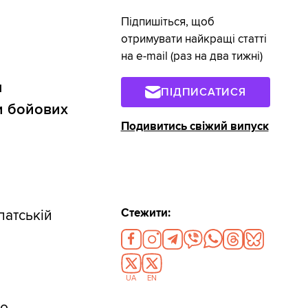
Підпишіться, щоб
отримувати найкращі статті
на e-mail (раз на два тижні)
я
ПІДПИСАТИСЯ
и бойових
Подивитись свіжий випуск
Стежити:
патській
UA
EN
но