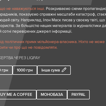
 що не наважуються інші.
Розкриваємо схеми пропагандист
зрадників, показуємо справжні масштаби катастроф, ста
дей світу. Наприклад, Ілон Маск писав у своєму твіті, що
ористів. За більшістю наших матеріалів із журналістики да
й сотні перевірених джерел інформації.
ід політичних примх мільйонера-власника. Ніхто не може
рити чи про що не повідомляти.
ЕРТВА ЧЕРЕЗ LIQPAY
0
грн
1000
грн
Інша сума
UY ME A COFFEE
МОНОБАЗА
PAYPAL