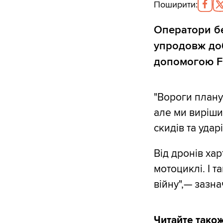
Поширити
:
Оператори бе
упродовж доб
допомогою FP
"Вороги планув
але ми виріши
скидів та удар
Від дронів хар
мотоциклі. І 
війну",— зазна
Читайте тако