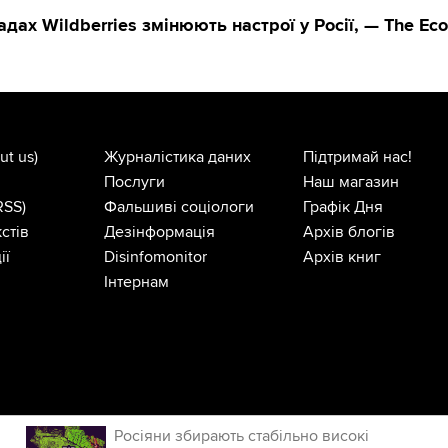
адах Wildberries змінюють настрої у Росії, — The Ec
ut us)
Журналістика даних
Підтримай нас!
Послуги
Наш магазин
RSS)
Фальшиві соціологи
Графік Дня
стів
Дезінформація
Архів блогів
ії
Disinfomonitor
Архів книг
Інтернам
Росіяни збирають стабільно високі