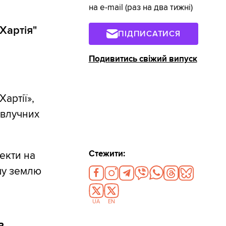
на e-mail (раз на два тижні)
Хартія"
ПІДПИСАТИСЯ
Подивитись свіжий випуск
артії»,
 влучних
Стежити:
текти на
ашу землю
UA
EN
ь