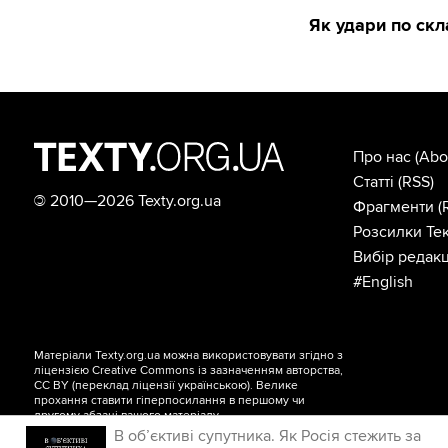
Як удари по скл
Про нас
(Abo
Статті
(RSS)
©
2010—2026 Texty.org.ua
Фрагменти
(
Розсилки Тек
Вибір редакц
#English
Матеріали Texty.org.ua можна використовувати згідно з
ліцензією
Creative Commons із зазначенням авторства,
CC BY
(переклад ліцензії
українською
). Велике
прохання ставити гіперпосилання в першому чи
другому абзаці вашого матеріалу.
В об’єктиві супутника. Як Росія стежить за