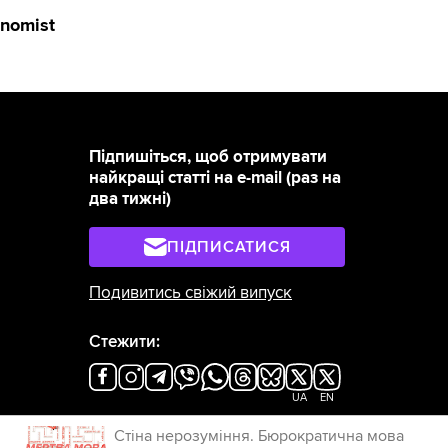
onomist
Підпишіться, щоб отримувати
найкращі статті на e-mail (раз на
два тижні)
ПІДПИСАТИСЯ
Подивитись свіжий випуск
Стежити:
UA
EN
×
Стіна нерозуміння. Бюрократична мова