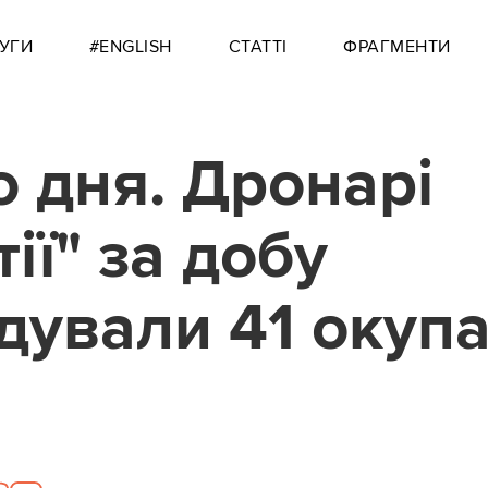
УГИ
#ENGLISH
СТАТТІ
ФРАГМЕНТИ
о дня. Дронарі
ії" за добу
ідували 41 окуп