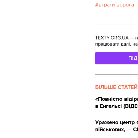
втрати ворога
TEXTY.ORG.UA — не
працювати далі, на
ПІ
БІЛЬШЕ СТАТЕЙ
«Повністю відір
в Енгельсі (ВІДЕ
Уражено центр 
військових, — С