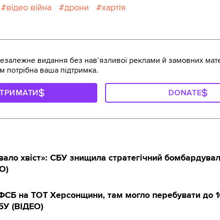
відео війна
дрони
хартія
залежне видання без навʼязливої реклами й замовних мате
м потрібна ваша підтримка.
ДТРИМАТИ
DONATE
вало хвіст»: СБУ знищила стратегічний бомбардувал
О)
ФСБ на ТОТ Херсонщини, там могло перебувати до 
БУ (ВIДЕО)