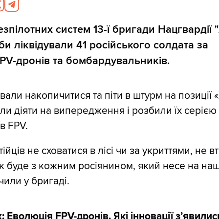
зпілотних систем 13-ї бригади Нацгвардії "
и ліквідували 41 російського солдата за
V-дронів та бомбардувальників.
али накопичитися та піти в штурм на позиції «Х
ли діяти на випередження і розбили їх серією
ів FPV.
тійців не сховатися в лісі чи за укриттями, не в
так буде з кожним росіянином, який несе на н
чили у бригаді.
ж:
Еволюція FPV-дронів. Які інновації з’явилис