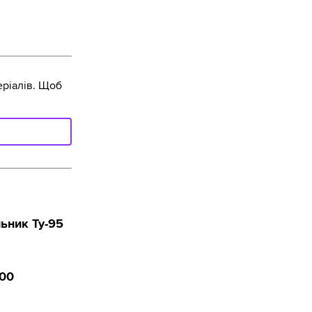
ріалів. Щоб
ьник Ту-95
100