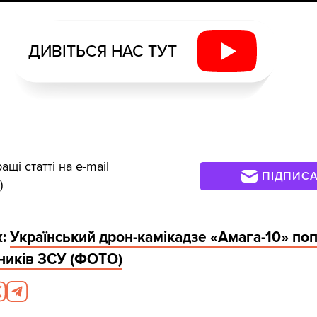
ДИВІТЬСЯ НАС ТУТ
щі статті на e-mail
ПІДПИС
)
ж:
Український дрон-камікадзе «Амага-10» по
тників ЗСУ (ФОТО)