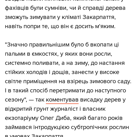
фахівців були сумніви, чи й справді дерева
зможуть зимувати у кліматі Закарпаття,
навіть попри те, що він є досить м'яким.
"Значно правильнішим було б вкопати ці
пальми в ємкостях, у яких вони росли,
системно поливати, а на зиму, до настання
стійких холодів і дощів, занести у високе
світле приміщення на взірець зимового саду.
І в такий спосіб перетримати до наступного
сезону", — так
коментував
висадку дерев у
відкритий грунт журналіст і власник
екзотаріуму Олег Диба, який багато років
займався інтродукцією субтропічних рослин
в умовах Закарпаття.