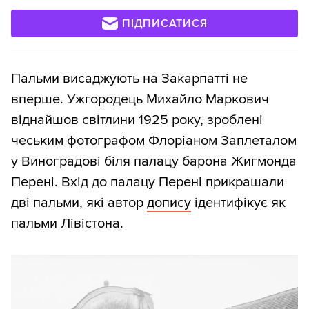
ПІДПИСАТИСЯ
Пальми висаджують на Закарпатті не
вперше. Ужгородець Михайло Маркович
віднайшов світлини 1925 року, зроблені
чеським фотографом Флоріаном Заплеталом
у Виноградові біля палацу барона Жигмонда
Перені. Вхід до палацу Перені прикрашали
дві пальми, які автор
допису
ідентифікує як
пальми Лівістона.