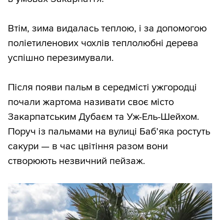
Втім, зима видалась теплою, і за допомогою
поліетиленових чохлів теплолюбні дерева
успішно перезимували.
Після появи пальм в середмісті ужгородці
почали жартома називати своє місто
Закарпатським Дубаєм та Уж-Ель-Шейхом.
Поруч із пальмами на вулиці Баб’яка ростуть
сакури — в час цвітіння разом вони
створюють незвичний пейзаж.