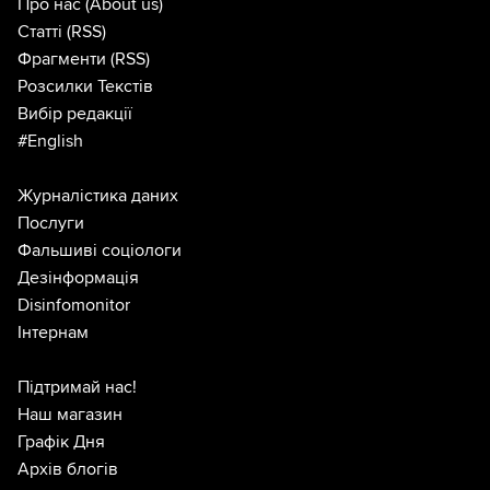
Про нас
(About us)
Статті
(RSS)
Фрагменти
(RSS)
Розсилки Текстів
Вибір редакції
#English
Журналістика даних
Послуги
Фальшиві соціологи
Дезінформація
Disinfomonitor
Інтернам
Підтримай нас!
Наш магазин
Графік Дня
Архів блогів