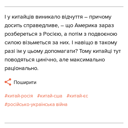
І у китайців виникало відчуття – причому
досить справедливе, – що Америка зараз
розбереться з Росією, а потім з подвоєною
силою візьметься за них. І навіщо в такому
разі їм у цьому допомагати? Тому китайці тут
поводяться цинічно, але максимально
раціонально.
Поширити
китай-росія
китай-сша
китай-єс
російсько-українська війна