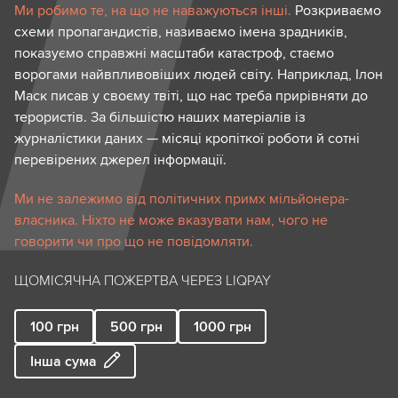
Ми робимо те, на що не наважуються інші.
Розкриваємо
схеми пропагандистів, називаємо імена зрадників,
показуємо справжні масштаби катастроф, стаємо
ворогами найвпливовіших людей світу. Наприклад, Ілон
Маск писав у своєму твіті, що нас треба прирівняти до
терористів. За більшістю наших матеріалів із
журналістики даних — місяці кропіткої роботи й сотні
перевірених джерел інформації.
Ми не залежимо від політичних примх мільйонера-
власника. Ніхто не може вказувати нам, чого не
говорити чи про що не повідомляти.
ЩОМІСЯЧНА ПОЖЕРТВА ЧЕРЕЗ LIQPAY
100
грн
500
грн
1000
грн
Інша сума