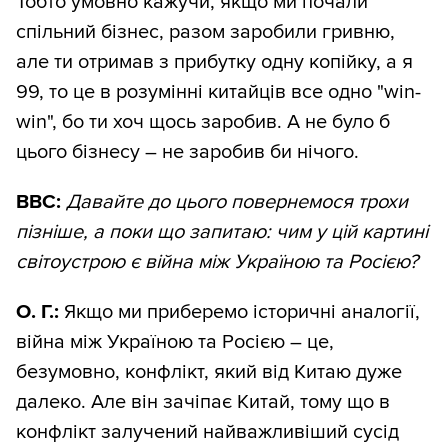
Тобто умовно кажучи, якщо ми почали
спільний бізнес, разом заробили гривню,
але ти отримав з прибутку одну копійку, а я
99, то це в розумінні китайців все одно "win-
win", бо ти хоч щось заробив. А не було б
цього бізнесу – не заробив би нічого.
ВВС:
Давайте до цього повернемося трохи
пізніше, а поки що запитаю: чим у цій картині
світоустрою є війна між Україною та Росією?
О. Г.:
Якщо ми приберемо історичні аналогії,
війна між Україною та Росією – це,
безумовно, конфлікт, який від Китаю дуже
далеко. Але він зачіпає Китай, тому що в
конфлікт залучений найважливіший сусід