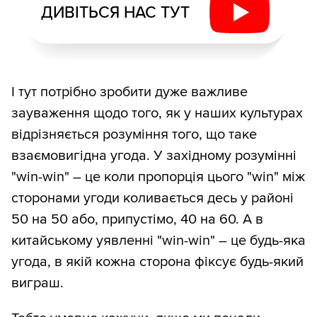
ДИВІТЬСЯ НАС ТУТ
І тут потрібно зробити дуже важливе
зауваження щодо того, як у наших культурах
відрізняється розуміння того, що таке
взаємовигідна угода. У західному розумінні
"win-win" – це коли пропорція цього "win" між
сторонами угоди коливається десь у районі
50 на 50 або, припустімо, 40 на 60. А в
китайському уявленні "win-win" – це будь-яка
угода, в якій кожна сторона фіксує будь-який
виграш.