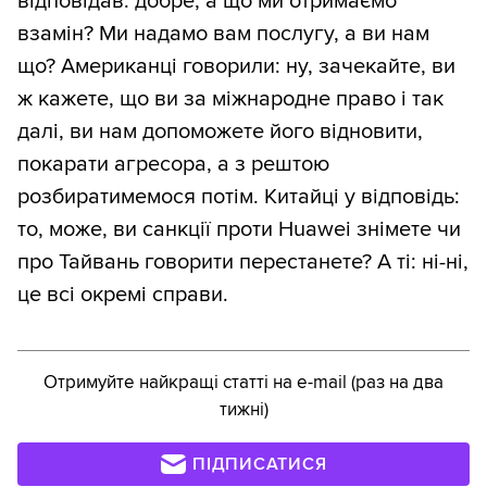
відповідав: добре, а що ми отримаємо
взамін? Ми надамо вам послугу, а ви нам
що? Американці говорили: ну, зачекайте, ви
ж кажете, що ви за міжнародне право і так
далі, ви нам допоможете його відновити,
покарати агресора, а з рештою
розбиратимемося потім. Китайці у відповідь:
то, може, ви санкції проти Huawei знімете чи
про Тайвань говорити перестанете? А ті: ні-ні,
це всі окремі справи.
Отримуйте найкращі статті на e-mail (раз на два
тижні)
ПІДПИСАТИСЯ