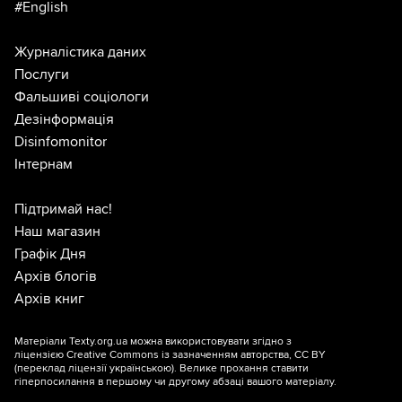
#English
Журналістика даних
Послуги
Фальшиві соціологи
Дезінформація
Disinfomonitor
Інтернам
Підтримай нас!
Наш магазин
Графік Дня
Архів блогів
Архів книг
Матеріали Texty.org.ua можна використовувати згідно з
ліцензією
Creative Commons із зазначенням авторства, CC BY
(переклад ліцензії
українською
). Велике прохання ставити
гіперпосилання в першому чи другому абзаці вашого матеріалу.