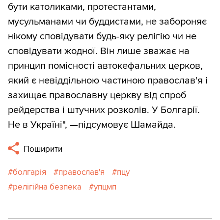
бути католиками, протестантами,
мусульманами чи буддистами, не забороняє
нікому сповідувати будь-яку релігію чи не
сповідувати жодної. Він лише зважає на
принцип помісності автокефальних церков,
який є невіддільною частиною православ'я і
захищає православну церкву від спроб
рейдерства і штучних розколів. У Болгарії.
Не в Україні", —підсумовує Шамайда.
Поширити
болгарія
православ'я
пцу
релігійна безпека
упцмп