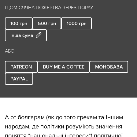
ЩОМІСЯЧНА ПОЖЕРТВА ЧЕРЕЗ LIQPAY
100
грн
500
грн
1000
грн
Інша сума
АБО
PATREON
BUY ME A COFFEE
МОНОБАЗА
PAYPAL
А от болгарам (як до того грекам та іншим
народам, де політики розуміють значення
поняття "національні інтереси") політичної