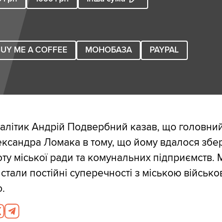
UY ME A COFFEE
МОНОБАЗА
PAYPAL
алітик Андрій Подвербний казав, що головни
ександра Ломака в тому, що йому вдалося збе
оту міської ради та комунальних підприємств. 
 стали постійні суперечності з міською військ
.