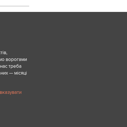
ів,
ємо ворогами
 нас треба
них — місяці
 вказувати