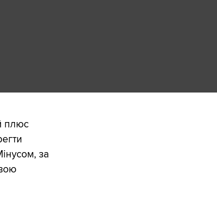
й плюс
регти
Мінусом, за
овою