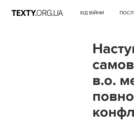
ХІД ВІЙНИ
ПОСЛ
Насту
самов
в.о. 
повно
конфл