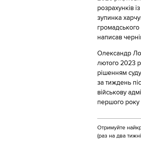
розрахунків і
зупинка харчу
громадського 
написав черні
Олександр Лом
лютого 2023 р
рішенням суду
за тиждень піс
військову адм
першого року 
Отримуйте найкра
(раз на два тижні