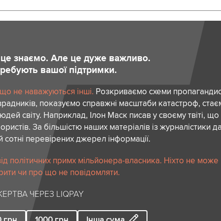
и це знаємо. Але це дуже важливо.
отребують вашої підтримки.
 що не наважуються інші.
Розкриваємо схеми пропагандист
зрадників, показуємо справжні масштаби катастроф, ста
дей світу. Наприклад, Ілон Маск писав у своєму твіті, що
ористів. За більшістю наших матеріалів із журналістики да
й сотні перевірених джерел інформації.
ід політичних примх мільйонера-власника. Ніхто не може
рити чи про що не повідомляти.
ЕРТВА ЧЕРЕЗ LIQPAY
0
грн
1000
грн
Інша сума