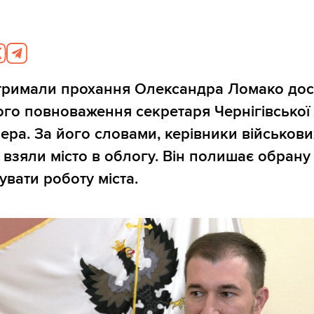
дтримали прохання Олександра Ломако до
го повноваження секретаря Чернігівської 
мера. За його словами, керівники військови
й взяли місто в облогу. Він полишає обрану
вати роботу міста.