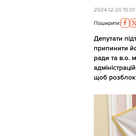
2024-12-20 15:01
Поширити
:
Депутати пі
припинити йо
ради та в.о. 
адміністраці
щоб розблоку