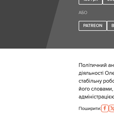
АБО
PATREON
B
Політичний ан
діяльності Ол
стабільну роб
його словами,
адміністрацією
Поширити
: