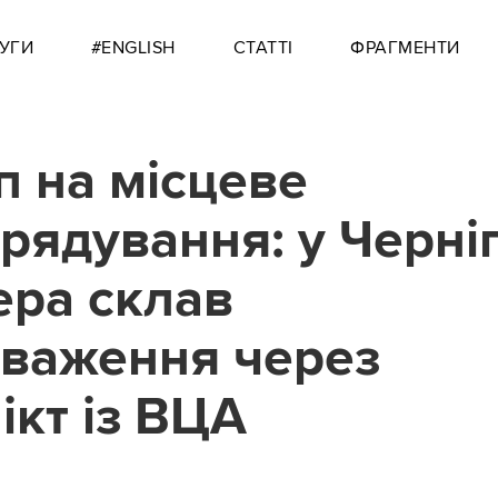
УГИ
#ENGLISH
СТАТТІ
ФРАГМЕНТИ
п на місцеве
рядування: у Черніг
мера склав
важення через
ікт із ВЦА