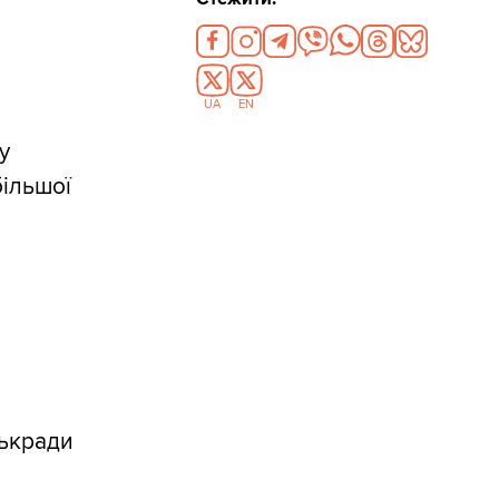
UA
EN
у
більшої
ськради