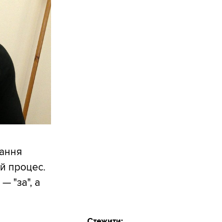
вання
й процес.
— "за", а
Стежити: