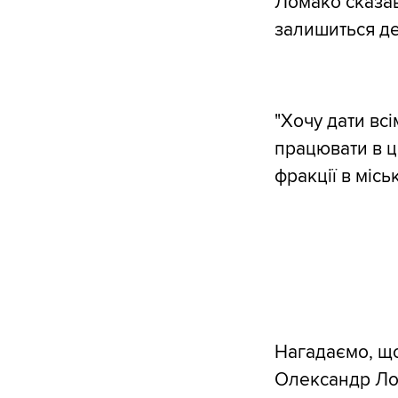
Ломако сказав
залишиться де
"Хочу дати вс
працювати в ці
фракції в міськ
Нагадаємо, що
Олександр Лом