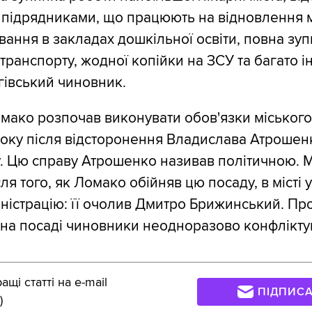
з підрядниками, що працюють на відновлення м
вання в закладах дошкільної освіти, повна зу
транспорту, жодної копійки на ЗСУ та багато і
гівський чиновник.
ако розпочав виконувати обов'язки міського
оку після відсторонення Владислава Атрошен
. Цю справу Атрошенко називав політичною. 
ля того, як Ломако обійняв цю посаду, в місті
іністрацію: її очолив Дмитро Брижинський. Пр
на посаді чиновники неодноразово конфлікту
щі статті на e-mail
ПІДПИС
)