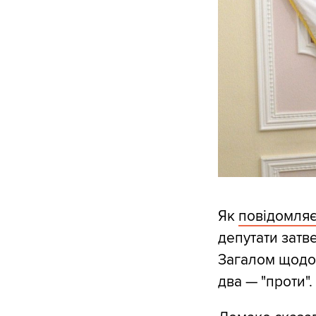
Як
повідомля
депутати затв
Загалом щодо ц
два — "проти".