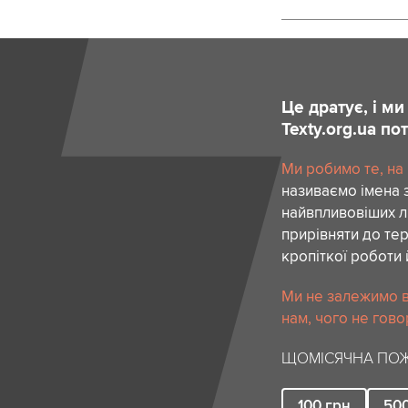
Це дратує, і м
Texty.org.ua п
Ми робимо те, на
називаємо імена 
найвпливовіших лю
прирівняти до тер
кропіткої роботи 
Ми не залежимо в
нам, чого не гово
ЩОМІСЯЧНА ПОЖ
100
грн
50