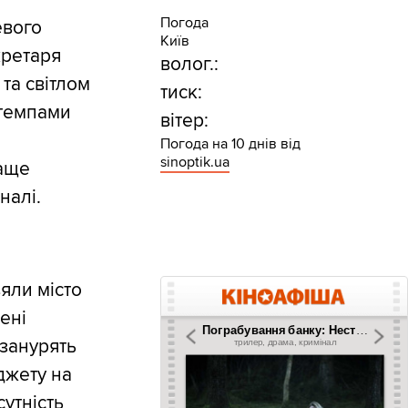
Погода
евого
Київ
кретаря
волог.:
та світлом
тиск:
 темпами
вітер:
Погода на 10 днів від
sinoptik.ua
раще
налі.
зяли місто
ені
занурять
джету на
сутність