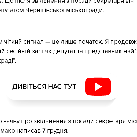
, що після звільнення з посади секретаря він
путатом Чернігівської міської ради.
ім чіткий сигнал — це лише початок. Я продовж
й сесійній залі як депутат та представник най
раді".
ДИВІТЬСЯ НАС ТУТ
 заяву про звільнення з посади секретаря мі
ако написав 7 грудня.