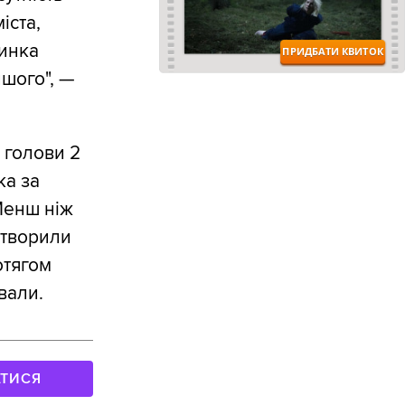
іста,
пинка
ншого", —
 голови 2
ка за
Менш ніж
 утворили
отягом
вали.
АТИСЯ