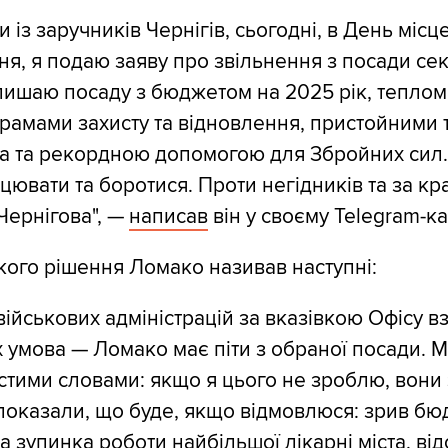
 із заручників Чернігів, сьогодні, в День місц
я, я подаю заяву про звільнення з посади се
лишаю посаду з бюджетом на 2025 рік, теплом 
грамами захисту та відновлення, пристойними
та та рекордною допомогою для Збройних сил.
ювати та боротися. Проти негідників та за к
Чернігова", —
написав
він у своєму Telegram-ка
ого рішення Ломако називав наступні:
військових адміністрацій за вказівкою Офісу в
х умова — Ломако має піти з обраної посади. М
тими словами: якщо я цього не зроблю, вони 
І показали, що буде, якщо відмовлюся: зрив бю
а зупинка роботи найбільшої лікарні міста, від