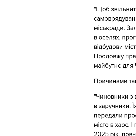
"Щоб звільнити
самоврядуванн
міськради. За
в оселях, про
відбудови міс
Продовжу прац
майбутнє для 
Причинами так
"Чиновники з 
в заручники. Ї
передали прос
місто в хаос. 
2025 рік, повн