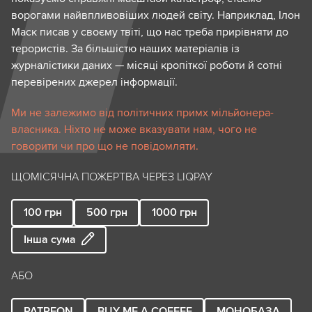
ворогами найвпливовіших людей світу. Наприклад, Ілон
Маск писав у своєму твіті, що нас треба прирівняти до
терористів. За більшістю наших матеріалів із
журналістики даних — місяці кропіткої роботи й сотні
перевірених джерел інформації.
Ми не залежимо від політичних примх мільйонера-
власника. Ніхто не може вказувати нам, чого не
говорити чи про що не повідомляти.
ЩОМІСЯЧНА ПОЖЕРТВА ЧЕРЕЗ LIQPAY
100
грн
500
грн
1000
грн
Інша сума
АБО
PATREON
BUY ME A COFFEE
МОНОБАЗА