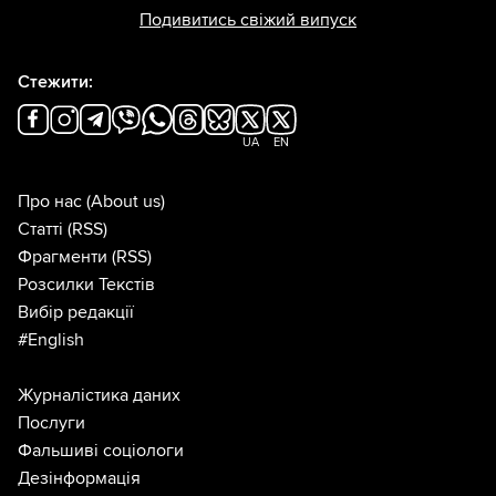
Подивитись свіжий випуск
Стежити:
UA
EN
Про нас
(About us)
Статті
(RSS)
Фрагменти
(RSS)
Розсилки Текстів
Вибір редакції
#English
Журналістика даних
Послуги
Фальшиві соціологи
Дезінформація