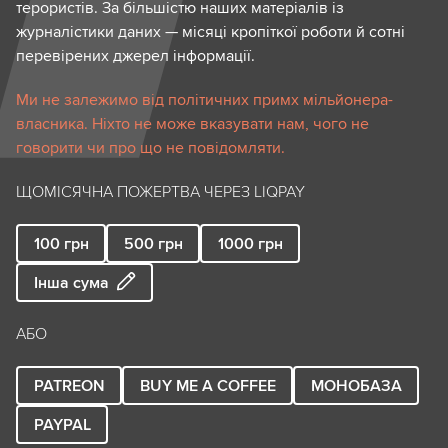
терористів. За більшістю наших матеріалів із
журналістики даних — місяці кропіткої роботи й сотні
перевірених джерел інформації.
Ми не залежимо від політичних примх мільйонера-
власника. Ніхто не може вказувати нам, чого не
говорити чи про що не повідомляти.
ЩОМІСЯЧНА ПОЖЕРТВА ЧЕРЕЗ LIQPAY
100
грн
500
грн
1000
грн
Інша сума
АБО
PATREON
BUY ME A COFFEE
МОНОБАЗА
PAYPAL