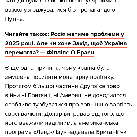
заходи були б глибоко непопулярними та
важко узгоджувалися б з пропагандою
Путіна.
Читайте також:
Росія матиме проблеми у
2025 році. Але чи хоче Захід, щоб Україна
перемогла? — Філліпс О’Браєн
Є ще одна причина, чому країна була
змушена посилити монетарну політику.
Протягом більшої частини Другої світової
війни ні Британії, ні Америці не доводилося
особливо турбуватися про зовнішню вартість
своєї валюти. Долар вигравав від того, що
його вважали надійним, а американська
програма «Ленд-лізу» надавала Британії як