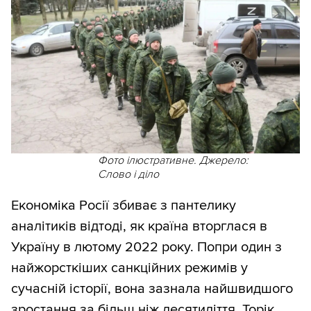
Фото ілюстративне. Джерело:
Слово і діло
Економіка Росії збиває з пантелику
аналітиків відтоді, як країна вторглася в
Україну в лютому 2022 року. Попри один з
найжорсткіших санкційних режимів у
сучасній історії, вона зазнала найшвидшого
зростання за більш ніж десятиліття. Торік