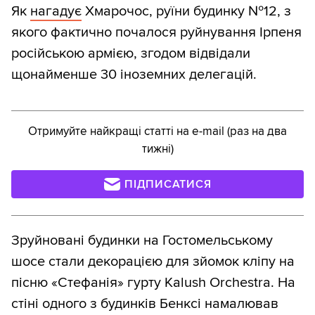
Як
нагадує
Хмарочос, руїни будинку №12, з
якого фактично почалося руйнування Ірпеня
російською армією, згодом відвідали
щонайменше 30 іноземних делегацій.
Отримуйте найкращі статті на e-mail (раз на два
тижні)
ПІДПИСАТИСЯ
Зруйновані будинки на Гостомельському
шосе стали декорацією для зйомок кліпу на
пісню «Стефанія» гурту Kalush Orchestra. На
стіні одного з будинків Бенксі намалював