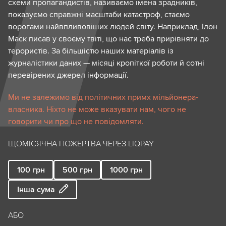
схеми пропагандистів, називаємо імена зрадників,
показуємо справжні масштаби катастроф, стаємо
ворогами найвпливовіших людей світу. Наприклад, Ілон
Маск писав у своєму твіті, що нас треба прирівняти до
терористів. За більшістю наших матеріалів із
журналістики даних — місяці кропіткої роботи й сотні
перевірених джерел інформації.
Ми не залежимо від політичних примх мільйонера-
власника. Ніхто не може вказувати нам, чого не
говорити чи про що не повідомляти.
ЩОМІСЯЧНА ПОЖЕРТВА ЧЕРЕЗ LIQPAY
100
грн
500
грн
1000
грн
Інша сума
АБО