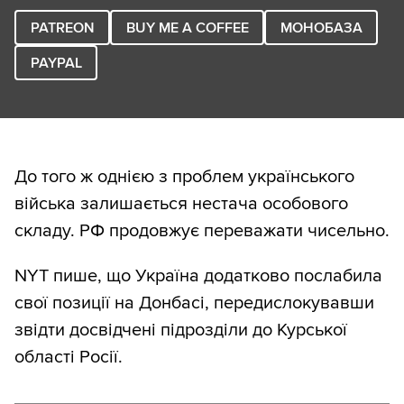
PATREON
BUY ME A COFFEE
МОНОБАЗА
PAYPAL
До того ж однією з проблем українського
війська залишається нестача особового
складу. РФ продовжує переважати чисельно.
NYT пише, що Україна додатково послабила
свої позиції на Донбасі, передислокувавши
звідти досвідчені підрозділи до Курської
області Росії.