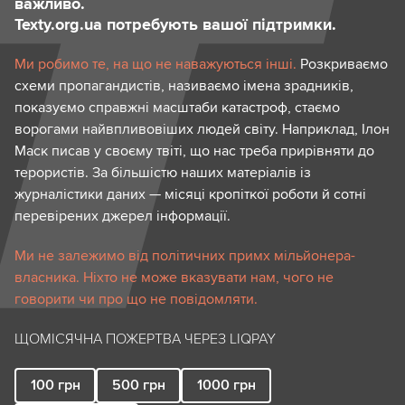
важливо.
Texty.org.ua потребують вашої підтримки.
Ми робимо те, на що не наважуються інші.
Розкриваємо
схеми пропагандистів, називаємо імена зрадників,
показуємо справжні масштаби катастроф, стаємо
ворогами найвпливовіших людей світу. Наприклад, Ілон
Маск писав у своєму твіті, що нас треба прирівняти до
терористів. За більшістю наших матеріалів із
журналістики даних — місяці кропіткої роботи й сотні
перевірених джерел інформації.
Ми не залежимо від політичних примх мільйонера-
власника. Ніхто не може вказувати нам, чого не
говорити чи про що не повідомляти.
ЩОМІСЯЧНА ПОЖЕРТВА ЧЕРЕЗ LIQPAY
100
грн
500
грн
1000
грн