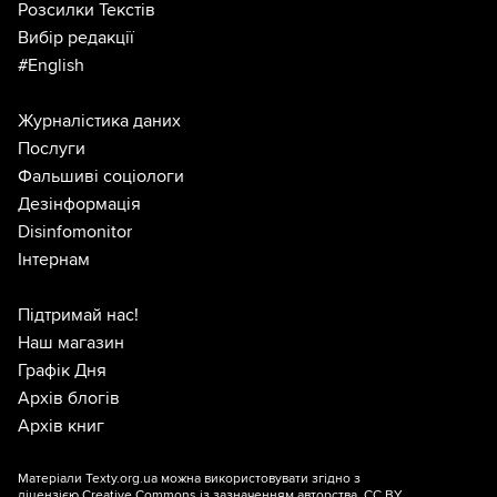
Розсилки Текстів
Вибір редакції
#English
Журналістика даних
Послуги
Фальшиві соціологи
Дезінформація
Disinfomonitor
Інтернам
Підтримай нас!
Наш магазин
Графік Дня
Архів блогів
Архів книг
Матеріали Texty.org.ua можна використовувати згідно з
ліцензією
Creative Commons із зазначенням авторства, CC BY