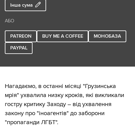
Інша сума
АБО
PATREON
BUY ME A COFFEE
МОНОБАЗА
PAYPAL
Нагадаємо, в останні місяці "Грузинська
мрія" ухвалила низку кроків, які викликали
гостру критику Заходу – від ухвалення
закону про "іноагентів" до заборони
"пропаганди ЛГБТ".