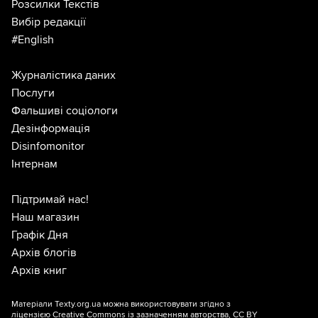
Розсилки Текстів
Вибір редакції
#English
Журналістика даних
Послуги
Фальшиві соціологи
Дезінформація
Disinfomonitor
Інтернам
Підтримай нас!
Наш магазин
Графік Дня
Архів блогів
Архів книг
Матеріали Texty.org.ua можна використовувати згідно з
ліцензією
Creative Commons із зазначенням авторства, CC BY