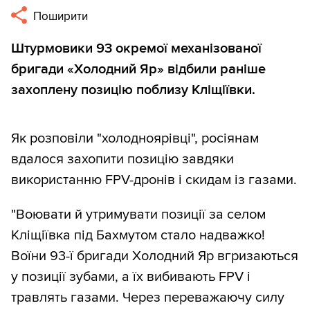
Поширити
Штурмовики 93 окремої механізованої
бригади «Холодний Яр» відбили раніше
захоплену позицію поблизу Кліщіївки.
Як розповіли "холодноярівці", росіянам
вдалося захопити позицію завдяки
використанню FPV-дронів і скидам із газами.
"Воювати й утримувати позиції за селом
Кліщіївка під Бахмутом стало надважко!
Воїни 93-ї бригади Холодний Яр вгризаються
у позиції зубами, а їх вибивають FPV і
травлять газами. Через переважаючу силу