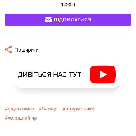
тижні)
ПІДПИСАТИСЯ
Поширити
ДИВІТЬСЯ НАС ТУТ
відео війна
бахмут
штурмовики
холодний яр