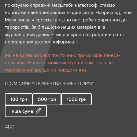
показуємо справжні масштаби катастроф, стаємо
ворогами найвпливовіших людей світу. Наприклад, Ілон
Маск писав у своєму твіті, що нас треба прирівняти до
терористів. За більшістю наших матеріалів із
журналістики даних — місяці кропіткої роботи й сотні
перевірених джерел інформації.
Ми не залежимо від політичних примх мільйонера-
власника. Ніхто не може вказувати нам, чого не
говорити чи про що не повідомляти.
ЩОМІСЯЧНА ПОЖЕРТВА ЧЕРЕЗ LIQPAY
100
грн
500
грн
1000
грн
Інша сума
АБО