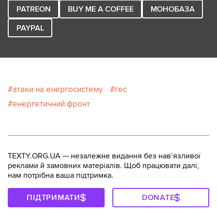
PATREON
BUY ME A COFFEE
МОНОБАЗА
PAYPAL
атаки на енергосистему
гес
енергетичний фронт
TEXTY.ORG.UA — незалежне видання без навʼязливої
реклами й замовних матеріалів. Щоб працювати далі,
нам потрібна ваша підтримка.
ПІДТРИМАТИ
DONATE