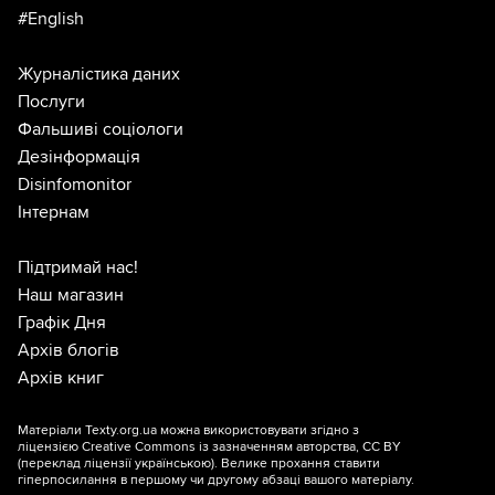
#English
Журналістика даних
Послуги
Фальшиві соціологи
Дезінформація
Disinfomonitor
Інтернам
Підтримай нас!
Наш магазин
Графік Дня
Архів блогів
Архів книг
Матеріали Texty.org.ua можна використовувати згідно з
ліцензією
Creative Commons із зазначенням авторства, CC BY
(переклад ліцензії
українською
). Велике прохання ставити
гіперпосилання в першому чи другому абзаці вашого матеріалу.