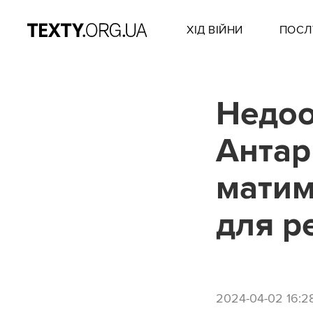
ХІД ВІЙНИ
ПОСЛ
Недоо
Антар
матим
для р
2024-04-02 16:2