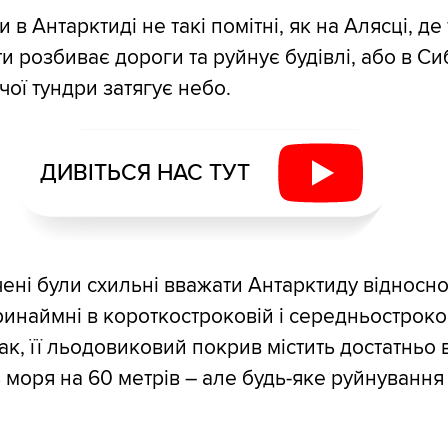
и в Антарктиді не такі помітні, як на Алясці, д
и розбиває дороги та руйнує будівлі, або в Сиб
чої тундри затягує небо.
ДИВІТЬСЯ НАС ТУТ
чені були схильні вважати Антарктиду відносн
ринаймні в короткостроковій і середньостроко
Так, її льодовиковий покрив містить достатньо
ь моря на 60 метрів – але будь-яке руйнування