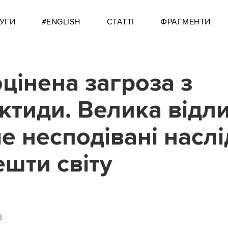
УГИ
#ENGLISH
СТАТТІ
ФРАГМЕНТИ
цінена загроза з
ктиди. Велика відл
е несподівані насл
ешти світу
8