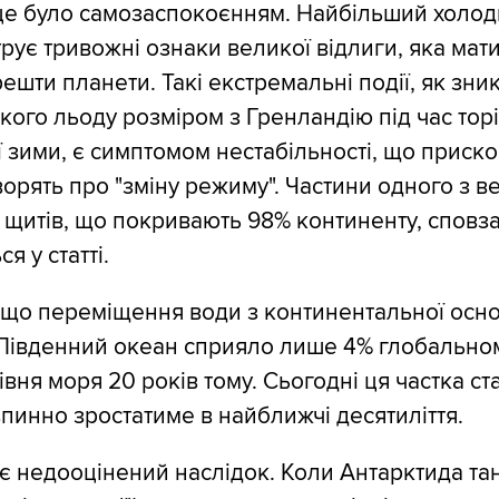
 це було самозаспокоєнням. Найбільший холо
рує тривожні ознаки великої відлиги, яка мат
решти планети. Такі екстремальні події, як зн
кого льоду розміром з Гренландію під час тор
ї зими, є симптомом нестабільності, що приск
ворять про "зміну режиму". Частини одного з 
щитів, що покривають 98% континенту, сповз
ся у статті.
 що переміщення води з континентальної осн
 Південний океан сприяло лише 4% глобально
вня моря 20 років тому. Сьогодні ця частка ст
впинно зростатиме в найближчі десятиліття.
є недооцінений наслідок. Коли Антарктида та