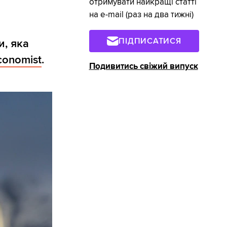
отримувати найкращі статті
на e-mail (раз на два тижні)
ПІДПИСАТИСЯ
и, яка
conomist
.
Подивитись свіжий випуск