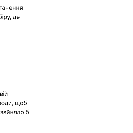
е танення
іру, де
о
вій
 води, щоб
 зайняло б