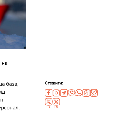
 на
Стежити:
ша база,
ід
її
ерсонал.
UA
EN