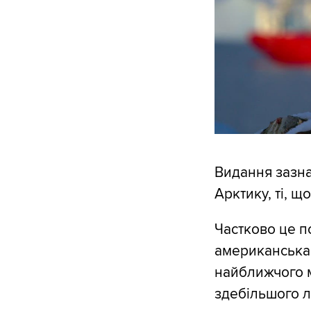
Видання зазна
Арктику, ті, щ
Частково це п
американська 
найближчого мі
здебільшого л