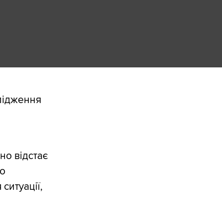
слідження
но відстає
мо
ситуації,