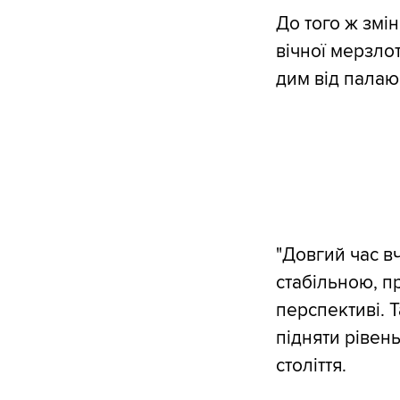
До того ж змін
вічної мерзлот
дим від палаю
"Довгий час в
стабільною, п
перспективі. 
підняти рівен
століття.