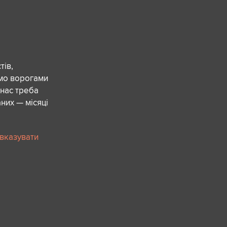
ів,
ємо ворогами
 нас треба
них — місяці
 вказувати