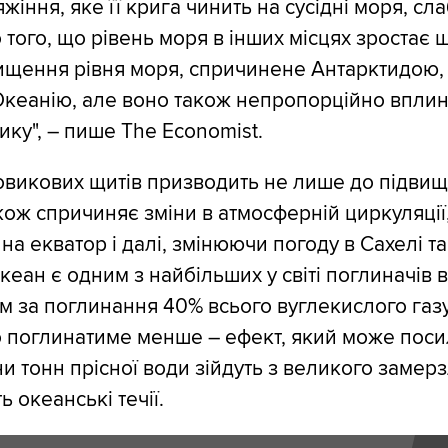
яжіння, яке її крига чинить на сусідні моря, сл
 того, що рівень моря в інших місцях зростає 
ищення рівня моря, спричинене Антарктидою,
Океанію, але воно також непропорційно вплин
ику", – пише The Economist.
викових щитів призводить не лише до підвищ
кож спричиняє зміни в атмосферній циркуляції,
а екватор і далі, змінюючи погоду в Сахелі та
кеан є одним з найбільших у світі поглиначів 
м за поглинання 40% всього вуглекислого газу
о поглинатиме менше – ефект, який може поси
и тонн прісної води зійдуть з великого замер
ь океанські течії.