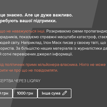
и це знаємо. Але це дуже важливо.
отребують вашої підтримки.
 що не наважуються інші.
Розкриваємо схеми пропагандист
зрадників, показуємо справжні масштаби катастроф, ста
дей світу. Наприклад, Ілон Маск писав у своєму твіті, що
ористів. За більшістю наших матеріалів із журналістики да
й сотні перевірених джерел інформації.
ід політичних примх мільйонера-власника. Ніхто не може
рити чи про що не повідомляти.
ЕРТВА ЧЕРЕЗ LIQPAY
0
грн
1000
грн
Інша сума