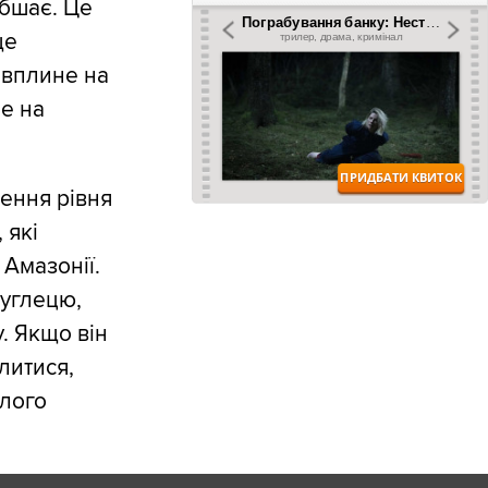
абшає. Це
ще
 вплине на
е на
ення рівня
 які
 Амазонії.
вуглецю,
. Якщо він
литися,
злого