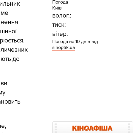
Погода
дильник
Київ
име
волог.:
икнення
тиск:
ішньої
вітер:
орюється.
Погода на 10 днів від
sinoptik.ua
величезних
ають до
ови
му
ановить
не,