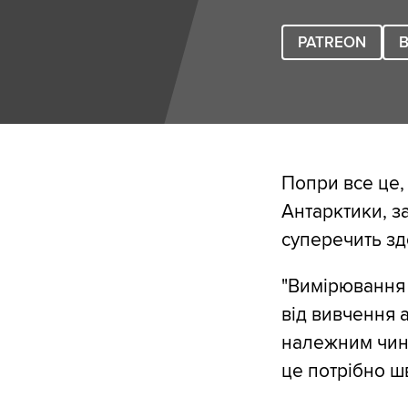
PATREON
B
Попри все це,
Антарктики, з
суперечить зд
"Вимірювання 
від вивчення 
належним чино
це потрібно ш