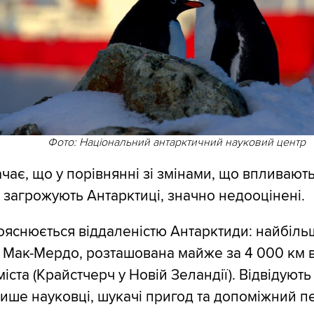
Фото: Національний антарктичний науковий центр
чає, що у порівнянні зі змінами, що впливають
о загрожують Антарктиці, значно недооцінені.
ояснюється віддаленістю Антарктиди: найбіль
Мак-Мердо, розташована майже за 4 000 км в
ста (Крайстчерч у Новій Зеландії). Відвідують 
ише науковці, шукачі пригод та допоміжний п