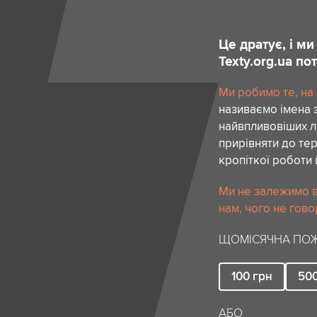
Це дратує, і м
Texty.org.ua п
Ми робимо те, на
називаємо імена 
найвпливовіших лю
прирівняти до тер
кропіткої роботи 
Ми не залежимо в
нам, чого не гово
ЩОМІСЯЧНА ПОЖ
100
грн
50
АБО