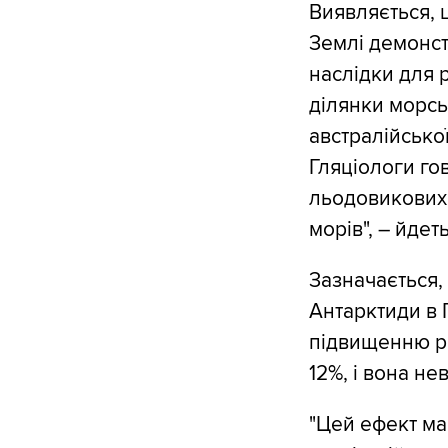
Виявляється,
Землі демонст
наслідки для 
ділянки морсь
австралійсько
Гляціологи го
льодовикових 
морів", – йдеть
Зазначається,
Антарктиди в
підвищенню рі
12%, і вона не
"Цей ефект ма