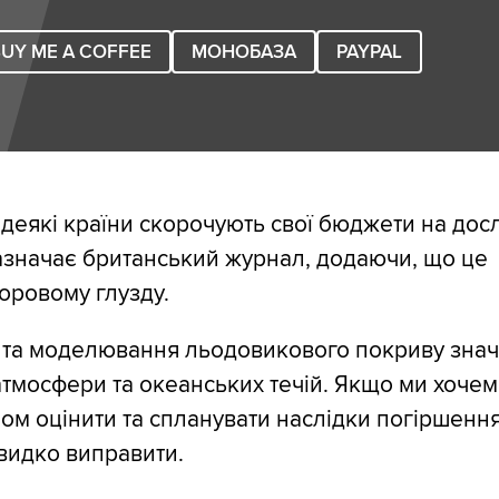
UY ME A COFFEE
МОНОБАЗА
PAYPAL
 деякі країни скорочують свої бюджети на до
азначає британський журнал, додаючи, що це
оровому глузду.
та моделювання льодовикового покриву знач
атмосфери та океанських течій. Якщо ми хоче
м оцінити та спланувати наслідки погіршення 
видко виправити.