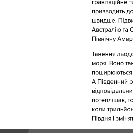
гравітаційне т
призводить до
швидше. Підв
Австралію та 
Північну Амер
Танення льодо
моря. Воно та
поширюються н
А Південний о
відповідальни
потеплішає, т
коли трильйон
Півдня і змінят