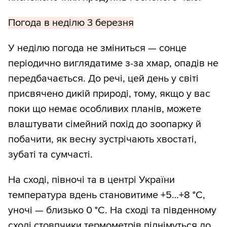
Погода в неділю 3 березня
У неділю погода не зміниться — сонце
періодично виглядатиме з-за хмар, опадів не
передбачається. До речі, цей день у світі
присвячено дикій природі, тому, якщо у вас
поки що немає особливих планів, можете
влаштувати сімейний похід до зоопарку й
побачити, як весну зустрічають хвостаті,
зубаті та сумчасті.
На сході, півночі та в центрі України
температура вдень становитиме +5…+8 °С,
уночі — близько 0 °С. На сході та південному
сході стовпчики термометрів піднімуться до