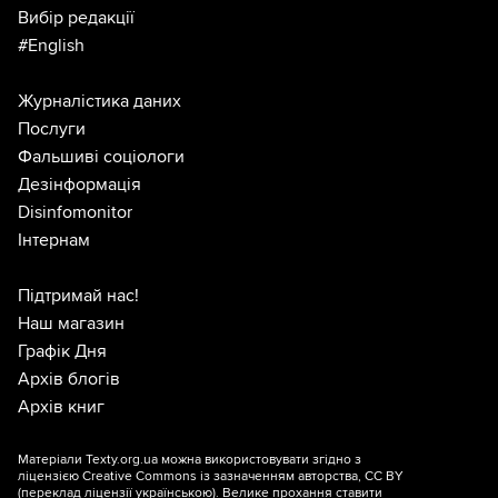
Вибір редакції
#English
Журналістика даних
Послуги
Фальшиві соціологи
Дезінформація
Disinfomonitor
Інтернам
Підтримай нас!
Наш магазин
Графік Дня
Архів блогів
Архів книг
Матеріали Texty.org.ua можна використовувати згідно з
ліцензією
Creative Commons із зазначенням авторства, CC BY
(переклад ліцензії
українською
). Велике прохання ставити