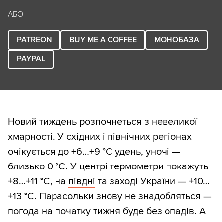
АБО
PATREON
BUY ME A COFFEE
МОНОБАЗА
PAYPAL
Новий тиждень розпочнеться з невеликої
хмарності. У східних і північних регіонах
очікується до +6…+9 °С удень, уночі —
близько 0 °С. У центрі термометри покажуть
+8…+11 °С, на
півдні
та заході України — +10…
+13 °С. Парасольки знову не знадобляться —
погода на початку тижня буде без опадів. А