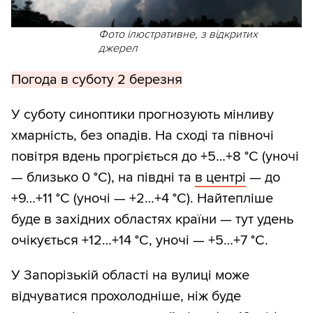
Фото ілюстративне, з відкритих
джерел
Погода в суботу 2 березня
У суботу синоптики прогнозують мінливу
хмарність, без опадів. На сході та півночі
повітря вдень прогріється до +5…+8 °С (уночі
— близько 0 °С), на півдні та
в центрі
— до
+9…+11 °С (уночі — +2…+4 °С). Найтепліше
буде в західних областях країни — тут удень
очікується +12…+14 °С, уночі — +5…+7 °С.
У Запорізькій області на вулиці може
відчуватися прохолодніше, ніж буде