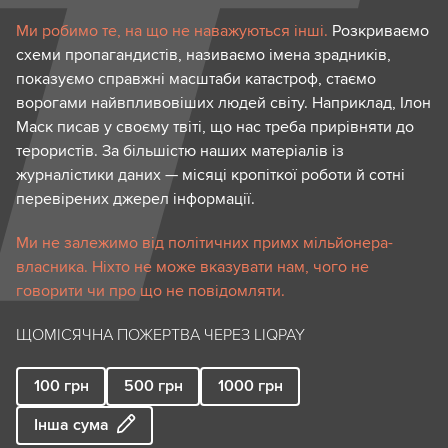
Ми робимо те, на що не наважуються інші.
Розкриваємо
схеми пропагандистів, називаємо імена зрадників,
показуємо справжні масштаби катастроф, стаємо
ворогами найвпливовіших людей світу. Наприклад, Ілон
Маск писав у своєму твіті, що нас треба прирівняти до
терористів. За більшістю наших матеріалів із
журналістики даних — місяці кропіткої роботи й сотні
перевірених джерел інформації.
Ми не залежимо від політичних примх мільйонера-
власника. Ніхто не може вказувати нам, чого не
говорити чи про що не повідомляти.
ЩОМІСЯЧНА ПОЖЕРТВА ЧЕРЕЗ LIQPAY
100
грн
500
грн
1000
грн
Інша сума