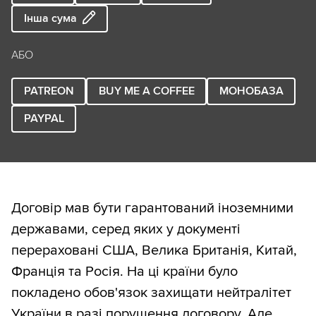
Інша сума
АБО
PATREON
BUY ME A COFFEE
МОНОБАЗА
PAYPAL
Договір мав бути гарантований іноземними
державами, серед яких у документі
перераховані США, Велика Британія, Китай,
Франція та Росія. На ці країни було
покладено обов'язок захищати нейтралітет
України в разі порушення договору. Але