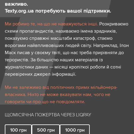
важливо.
Texty.org.ua потребують вашої підтримки.
Ми робимо те, на що не наважуються інші.
Розкриваємо
схеми пропагандистів, називаємо імена зрадників,
показуємо справжні масштаби катастроф, стаємо
ворогами найвпливовіших людей світу. Наприклад, Ілон
Маск писав у своєму твіті, що нас треба прирівняти до
терористів. За більшістю наших матеріалів із
журналістики даних — місяці кропіткої роботи й сотні
перевірених джерел інформації.
Ми не залежимо від політичних примх мільйонера-
власника. Ніхто не може вказувати нам, чого не
говорити чи про що не повідомляти.
ЩОМІСЯЧНА ПОЖЕРТВА ЧЕРЕЗ LIQPAY
100
грн
500
грн
1000
грн