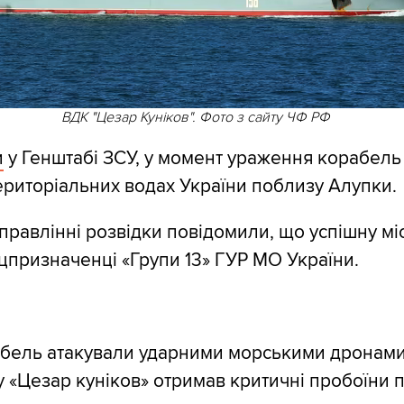
ВДК "Цезар Куніков". Фото з сайту ЧФ РФ
и
у Генштабі ЗСУ, у момент ураження корабель
ериторіальних водах України поблизу Алупки.
правлінні розвідки повідомили, що успішну мі
цпризначенці «Групи 13» ГУР МО України.
бель атакували ударними морськими дронами
ку «Цезар куніков» отримав критичні пробоїни 