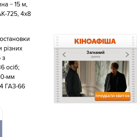
на − 15 м,
АК-725, 4х8
постановки
 різних
 з
6 осіб;
120-мм
 4 ГАЗ-66