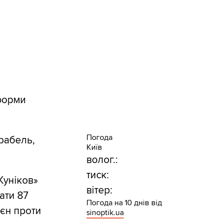
тформи
Погода
рабель,
Київ
волог.:
тиск:
Куніков»
вітер:
ати 87
Погода на 10 днів від
оєн проти
sinoptik.ua