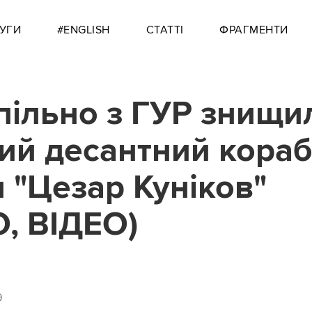
УГИ
#ENGLISH
СТАТТІ
ФРАГМЕНТИ
пільно з ГУР знищи
ий десантний кора
н "Цезар Куніков"
, ВІДЕО)
9