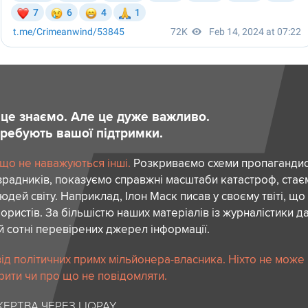
и це знаємо. Але це дуже важливо.
отребують вашої підтримки.
 що не наважуються інші.
Розкриваємо схеми пропагандист
зрадників, показуємо справжні масштаби катастроф, ста
дей світу. Наприклад, Ілон Маск писав у своєму твіті, що
ористів. За більшістю наших матеріалів із журналістики да
й сотні перевірених джерел інформації.
ід політичних примх мільйонера-власника. Ніхто не може
рити чи про що не повідомляти.
ЕРТВА ЧЕРЕЗ LIQPAY