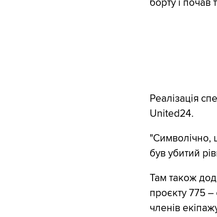
борту і почав 
Реалізація сп
United24.
"Символічно, 
був убитий рів
Там також дод
проєкту 775 ― 
членів екіпаж