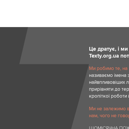
Це дратує, і м
Texty.org.ua п
Ми робимо те, на
називаємо імена 
найвпливовіших лю
прирівняти до тер
кропіткої роботи 
Ми не залежимо в
нам, чого не гово
ЩОМІСЯЧНА ПОЖ