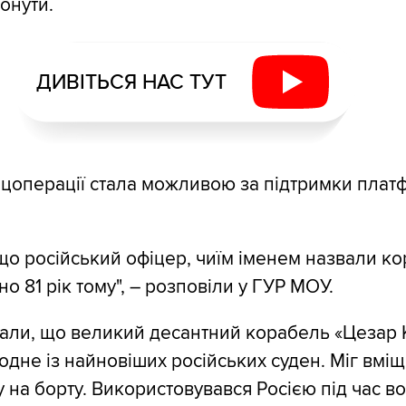
тонути.
ДИВІТЬСЯ НАС ТУТ
ецоперації стала можливою за підтримки пла
що російський офіцер, чиїм іменем назвали ко
но 81 рік тому", ― розповіли у ГУР МОУ.
али, що великий десантний корабель «Цезар 
одне із найновіших російських суден. Міг вміщ
у на борту. Використовувався Росією під час в