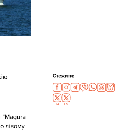
Стежити:
сію
UA
EN
 “Magura
по лівому