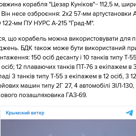
довжина корабля "Цезар Куніков"− 112,5 м, шири
. Він несе озброєння: 2х2 57-мм артустановки 
 122-мм ПУ НУРС А-215 "Град-М".
я, що корабель можна використовувати для 
джень. БДК також може бути використаний при
нтаження: 150 осіб десанту і 10 танків типу Т-55
осіб; 12 плаваючих танків ПТ-76 з екіпажем в 3
ладі 3 танків типу Т-55 з екіпажем в 12 осіб, 3 
ойових машин типу 2Г 27, 4 автомобілі ЗІЛ-130,
кового позашляховика ГАЗ-69.