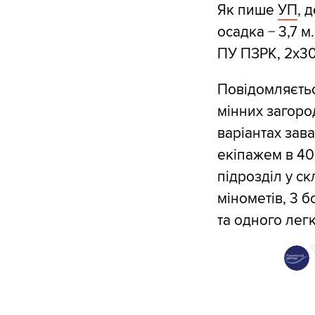
Як пише
УП
, 
осадка − 3,7 м
ПУ ПЗРК, 2х30
Повідомляєтьс
мінних загоро
варіантах зава
екіпажем в 40 
підрозділ у ск
мінометів, 3 б
та одного лег