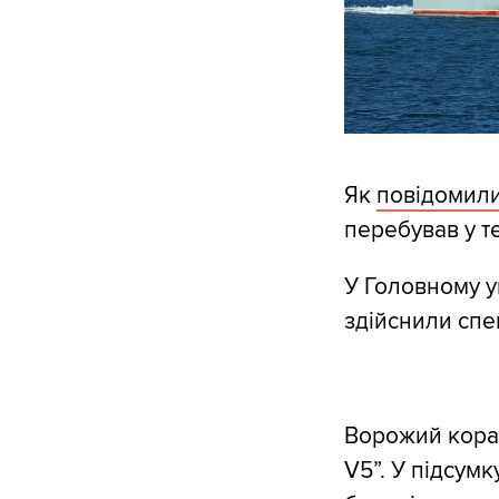
Як
повідомил
перебував у т
У Головному у
здійснили спе
Ворожий кора
V5”. У підсум