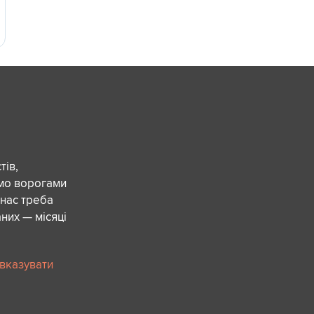
ів,
ємо ворогами
 нас треба
них — місяці
 вказувати