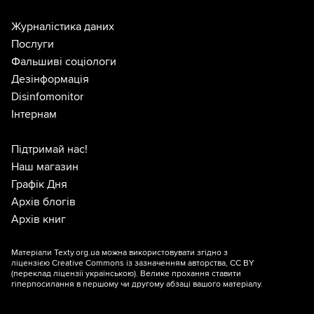
Журналістика даних
Послуги
Фальшиві соціологи
Дезінформація
Disinfomonitor
Інтернам
Підтримай нас!
Наш магазин
Графік Дня
Архів блогів
Архів книг
Матеріали Texty.org.ua можна використовувати згідно з
ліцензією
Creative Commons із зазначенням авторства, CC BY
(переклад ліцензії
українською
). Велике прохання ставити
гіперпосилання в першому чи другому абзаці вашого матеріалу.