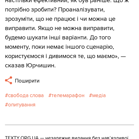
настільки ефективний, як був раніше. Що ж
потрібно зробити? Проаналізувати,
зрозуміти, що не працює і чи можна це
виправити. Якщо не можна виправити,
будемо шукати інші варіанти. До того
моменту, поки немає іншого сценарію,
користуємося і дивимося те, що маємо», —
сказав Юрчишин.
Поширити
свобода слова
телемарафон
медіа
опитування
TEXTY.ORG.UA — незалежне видання без навʼязливої