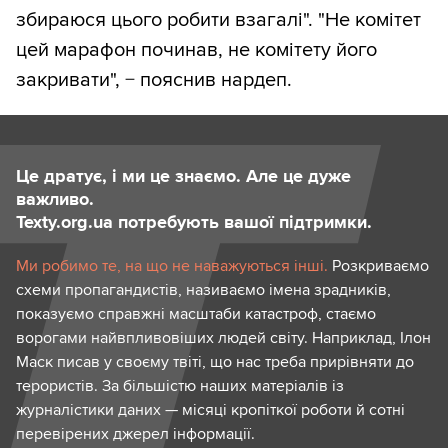
збираюся цього робити взагалі". "Не комітет
цей марафон починав, не комітету його
закривати", − пояснив нардеп.
Це дратує, і ми це знаємо. Але це дуже
важливо.
Texty.org.ua потребують вашої підтримки.
Ми робимо те, на що не наважуються інші.
Розкриваємо
схеми пропагандистів, називаємо імена зрадників,
показуємо справжні масштаби катастроф, стаємо
ворогами найвпливовіших людей світу. Наприклад, Ілон
Маск писав у своєму твіті, що нас треба прирівняти до
терористів. За більшістю наших матеріалів із
журналістики даних — місяці кропіткої роботи й сотні
перевірених джерел інформації.