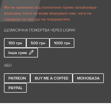
Ми не залежимо від політичних примх мільйонера-
власника. Ніхто не може вказувати нам, чого не
говорити чи про що не повідомляти.
ЩОМІСЯЧНА ПОЖЕРТВА ЧЕРЕЗ LIQPAY
100
грн
500
грн
1000
грн
Інша сума
АБО
PATREON
BUY ME A COFFEE
МОНОБАЗА
PAYPAL