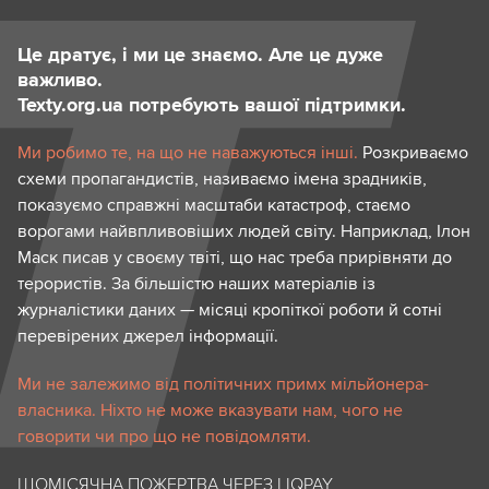
Це дратує, і ми це знаємо. Але це дуже
важливо.
Texty.org.ua потребують вашої підтримки.
Ми робимо те, на що не наважуються інші.
Розкриваємо
схеми пропагандистів, називаємо імена зрадників,
показуємо справжні масштаби катастроф, стаємо
ворогами найвпливовіших людей світу. Наприклад, Ілон
Маск писав у своєму твіті, що нас треба прирівняти до
терористів. За більшістю наших матеріалів із
журналістики даних — місяці кропіткої роботи й сотні
перевірених джерел інформації.
Ми не залежимо від політичних примх мільйонера-
власника. Ніхто не може вказувати нам, чого не
говорити чи про що не повідомляти.
ЩОМІСЯЧНА ПОЖЕРТВА ЧЕРЕЗ LIQPAY