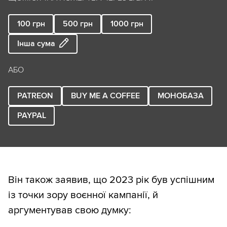
100
грн
500
грн
1000
грн
Інша сума
АБО
PATREON
BUY ME A COFFEE
МОНОБАЗА
PAYPAL
Він також заявив, що 2023 рік був успішним
із точки зору воєнної кампанії, й
аргументував свою думку: