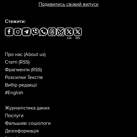
Подивитись свіжий випуск
Стежити:
UA
EN
Про нас
(About us)
Статті
(RSS)
Фрагменти
(RSS)
Розсилки Текстів
Вибір редакції
#English
Журналістика даних
Послуги
Фальшиві соціологи
Дезінформація