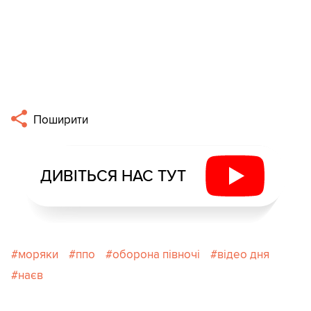
Поширити
ДИВІТЬСЯ НАС ТУТ
моряки
ппо
оборона півночі
відео дня
наєв