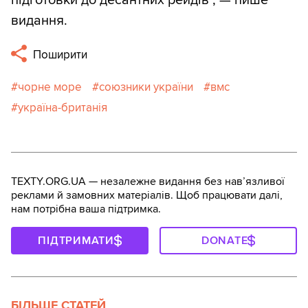
підготовки до десантних рейдів", — пише
видання.
Поширити
чорне море
союзники україни
вмс
україна-британія
TEXTY.ORG.UA — незалежне видання без навʼязливої
реклами й замовних матеріалів. Щоб працювати далі,
нам потрібна ваша підтримка.
ПІДТРИМАТИ
DONATE
БІЛЬШЕ СТАТЕЙ