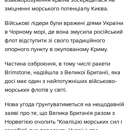
взаєморозуміння країна зосередиться на
зміцненні морського потенціалу Києва.
Військові лідери були вражені діями України
в Чорному морі, де вона змусила російський
флот відступити зі свого традиційного
опорного пункту в окупованому Криму.
Частина озброєння, в тому числі ракети
Brimstone, надійшла з Великої Британії, яка
досі має один з найпотужніших військово-
морських флотів у світі.
Нова угода ґрунтуватиметься на нещодавній
заяві про те, що Велика Британія разом з
Норвегією очолить "Коаліцію морських сил і