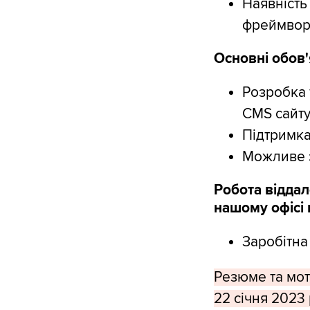
Наявність
фреймвор
Основні обов'
Розробка 
CMS сайту
Підтримка
Можливе з
Робота віддал
нашому офісі в
Заробітна
Резюме та мот
22 січня 2023