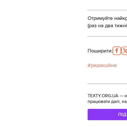
Отримуйте найкра
(раз на два тижні
Поширити
:
редакційне
TEXTY.ORG.UA — не
працювати далі, на
ПІ