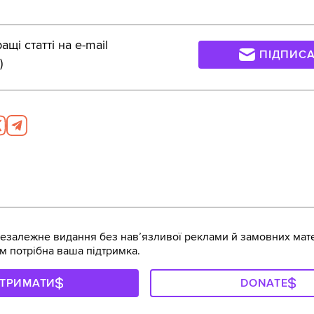
щі статті на e-mail
ПІДПИС
)
залежне видання без навʼязливої реклами й замовних мате
м потрібна ваша підтримка.
ДТРИМАТИ
DONATE