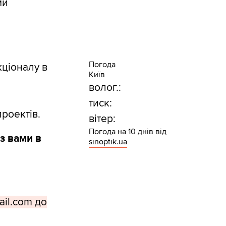
ми
Погода
кціоналу в
Київ
волог.:
тиск:
роектів.
вітер:
Погода на 10 днів від
 з вами в
sinoptik.ua
ail.com до