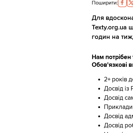
Поширити
:
Для вдоскона
Texty.org.ua
годин на тиж
Нам потрібен f
Обов'язкові в
2+ років 
Досвід із 
Досвід са
Приклади 
Досвід адм
Досвід роб