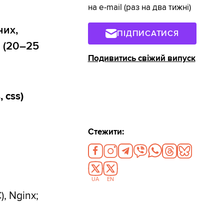
на e-mail (раз на два тижні)
них,
ПІДПИСАТИСЯ
ь (20–25
Подивитись свіжий випуск
 css)
Стежити:
UA
EN
, Nginx;