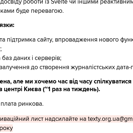
 досвіду роботи із Svelte чи іншими реактивни
ками буде перевагою.
язки:
та підтримка сайту, впровадження нового фун
;
 баз даних і серверів;
алучення до створення журналістських дата-п
ена, але ми хочемо час від часу спілкуватися
 центрі Києва (~1 раз на тиждень).
 плата ринкова.
иваційний лист надсилайте на texty.org.ua@gm
 року