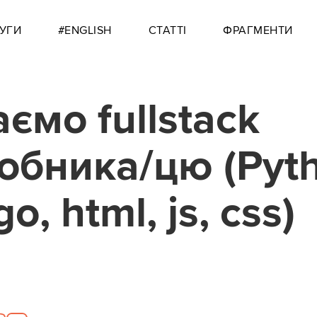
УГИ
#ENGLISH
СТАТТІ
ФРАГМЕНТИ
ємо fullstack
обника/цю (Pyt
o, html, js, css)