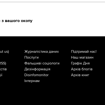
 з вашого окопу
ut us)
Журналістика даних
Підтримай нас!
Послуги
Наш магазин
RSS)
Фальшиві соціологи
Графік Дня
стів
Дезінформація
Архів блогів
ії
Disinfomonitor
Архів книг
Інтернам