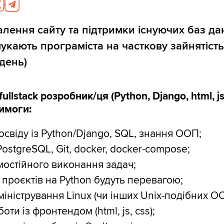
лення сайту та підтримки існуючих баз да
 шукають програміста на часткову зайнятіст
день)
ullstack розробник/ця (Python, Django, html, js,
имоги:
досвіду із Python/Django, SQL, знання ООП;
PostgreSQL, Git, docker, docker-compose;
мостійного виконання задач;
проєктів на Python будуть перевагою;
іністрування Linux (чи інших Unix-подібних ОС)
оти із фронтендом (html, js, css);