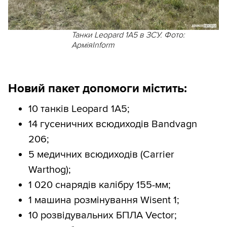
Танки Leopard 1A5 в ЗСУ. Фото:
АрміяInform
Новий пакет допомоги містить:
10 танків Leopard 1A5;
14 гусеничних всюдиходів Bandvagn
206;
5 медичних всюдиходів (Carrier
Warthog);
1 020 снарядів калібру 155-мм;
1 машина розмінування Wisent 1;
10 розвідувальних БПЛА Vector;