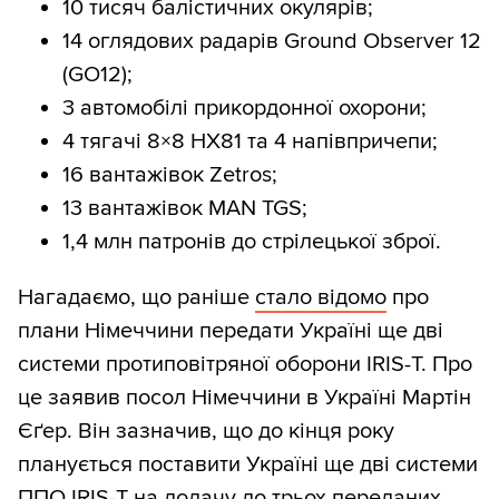
10 тисяч балістичних окулярів;
14 оглядових радарів Ground Observer 12
(GO12);
3 автомобілі прикордонної охорони;
4 тягачі 8×8 HX81 та 4 напівпричепи;
16 вантажівок Zetros;
13 вантажівок MAN TGS;
1,4 млн патронів до стрілецької зброї.
Нагадаємо, що раніше
стало відомо
про
плани Німеччини передати Україні ще дві
системи протиповітряної оборони IRIS-T. Про
це заявив посол Німеччини в Україні Мартін
Єґер. Він зазначив, що до кінця року
планується поставити Україні ще дві системи
ППО IRIS-T на додачу до трьох переданих