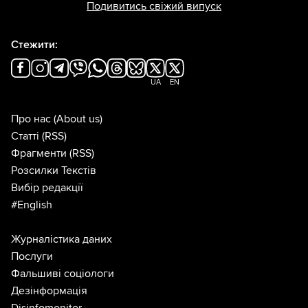
Подивитись свіжий випуск
Стежити:
UA
EN
Про нас
(About us)
Статті
(RSS)
Фрагменти
(RSS)
Розсилки Текстів
Вибір редакції
#English
Журналістика даних
Послуги
Фальшиві соціологи
Дезінформація