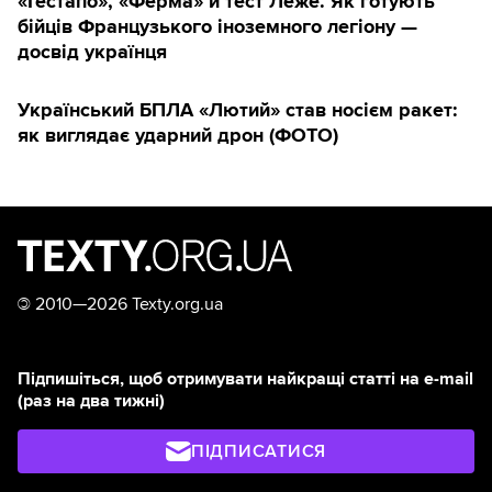
«Гестапо», «Ферма» й тест Леже. Як готують
бійців Французького іноземного легіону —
досвід українця
Український БПЛА «Лютий» став носієм ракет:
як виглядає ударний дрон (ФОТО)
©
2010—2026 Texty.org.ua
Підпишіться, щоб отримувати найкращі статті на e-mail
(раз на два тижні)
ПІДПИСАТИСЯ