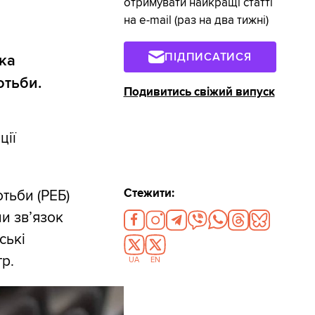
отримувати найкращі статті
на e-mail (раз на два тижні)
ПІДПИСАТИСЯ
ка
отьби.
Подивитись свіжий випуск
ції
Стежити:
тьби (РЕБ)
и зв’язок
ські
тр.
UA
EN