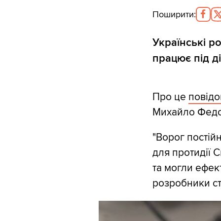
Поширити
:
Українські р
працює під д
Про це
повід
Михайло Федо
"Ворог постій
для протидії 
та могли ефек
розробники с