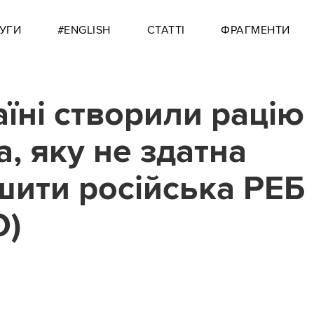
УГИ
#ENGLISH
СТАТТІ
ФРАГМЕНТИ
аїні створили рацію
a, яку не здатна
шити російська РЕБ
О)