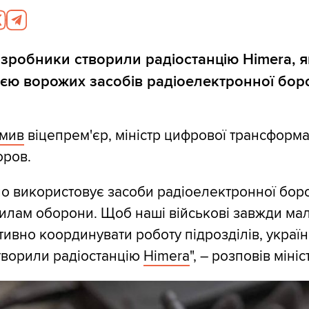
озробники створили радіостанцію Himera, я
ією ворожих засобів радіоелектронної бор
омив
віцепрем'єр, міністр цифрової трансформа
ров.
но використовує засоби радіоелектронної боро
Силам оборони. Щоб наші військові завжди мал
тивно координувати роботу підрозділів, україн
творили радіостанцію
Himera
", – розповів мініс