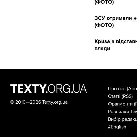
(ФОТО)
ЗСУ отримали н
(ФОТО)
Криза з відста
влади
Про нас
(Abo
Статті
(RSS)
©
2010—2026 Texty.org.ua
Фрагменти
(
Розсилки Тек
Вибір редакц
#English