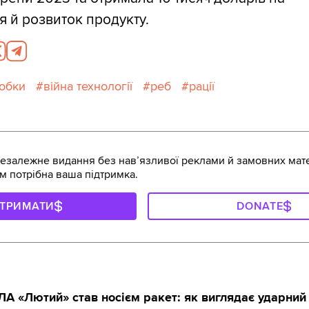
 й розвиток продукту.
робки
війна технології
реб
рації
залежне видання без навʼязливої реклами й замовних мате
м потрібна ваша підтримка.
ДТРИМАТИ
DONATE
А «Лютий» став носієм ракет: як виглядає ударний