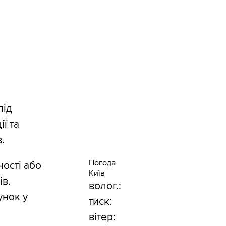
під
ї та
.
Погода
ності або
Київ
ів.
волог.:
унок у
тиск:
вітер: