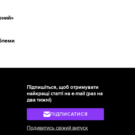
рний»
облеми
Підпишіться, щоб отримувати
найкращі статті на e-mail (раз на
два тижні)
ПІДПИСАТИСЯ
Подивитись свіжий випуск