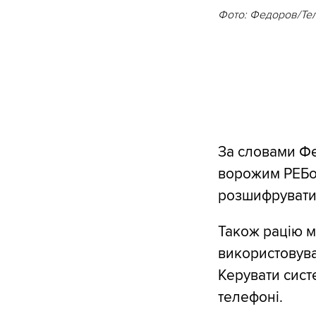
Фото: Федоров/Те
За словами Фе
ворожим РЕБом
розшифрувати 
Також рацію м
використовува
Керувати сист
телефоні.