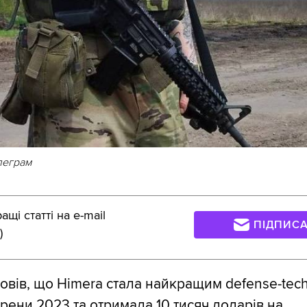
леграм
щі статті на e-mail
ПІДПИС
)
вів, що Himera стала найкращим defense-tec
Арени 2023 та отримала 10 тисяч доларів на