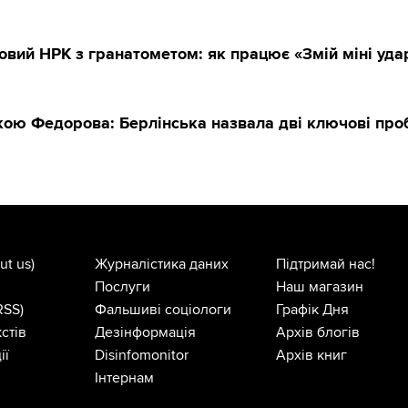
овий НРК з гранатометом: як працює «Змій міні уда
вкою Федорова: Берлінська назвала дві ключові пр
ut us)
Журналістика даних
Підтримай нас!
Послуги
Наш магазин
RSS)
Фальшиві соціологи
Графік Дня
стів
Дезінформація
Архів блогів
ії
Disinfomonitor
Архів книг
Інтернам