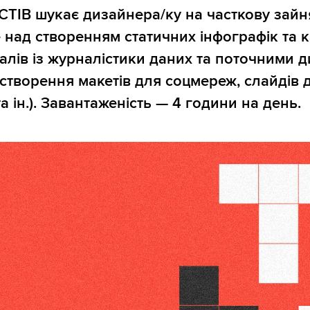
СТІВ шукає дизайнера/ку на часткову зайня
над створенням статичних інфографік та к
алів із журналістики даних та поточними д
створення макетів для соцмереж, слайдів 
а ін.). Завантаженість — 4 години на день.