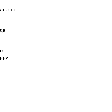
лізації
уде
их
ення