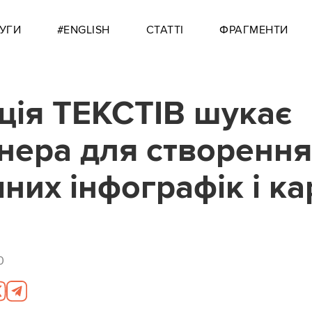
УГИ
#ENGLISH
СТАТТІ
ФРАГМЕНТИ
ція ТЕКСТІВ шукає
нера для створення
них інфографік і ка
0