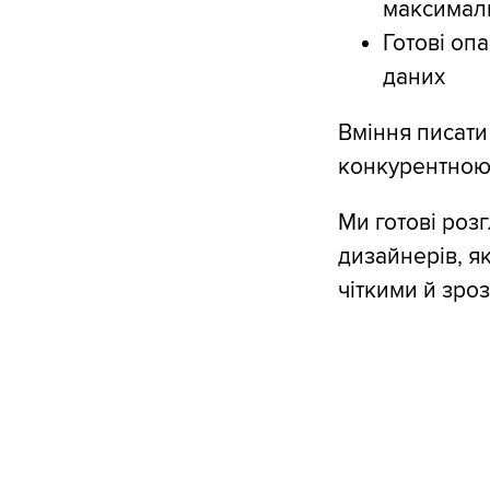
максималь
Готові опа
даних
Вміння писати
конкурентною
Ми готові роз
дизайнерів, я
чіткими й зроз