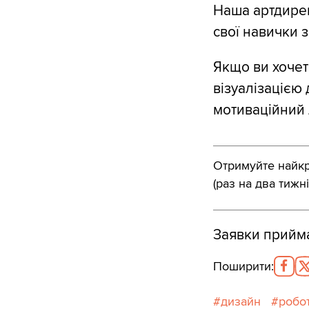
Наша артдирек
свої навички з
Якщо ви хочет
візуалізацією 
мотиваційний 
Отримуйте найкра
(раз на два тижні
Заявки прийма
Поширити
:
дизайн
робо