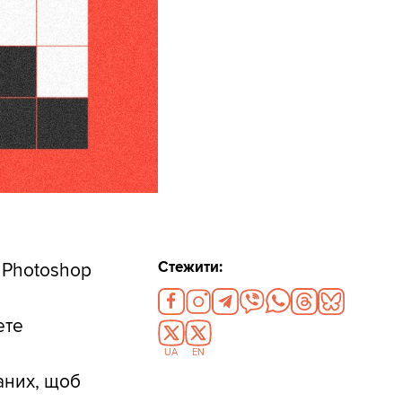
Стежити:
, Photoshop
ете
UA
EN
аних, щоб