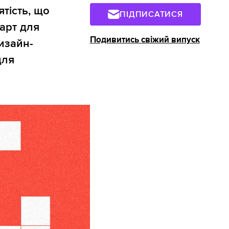
тість, що
ПІДПИСАТИСЯ
арт для
Подивитись свіжий випуск
изайн-
для