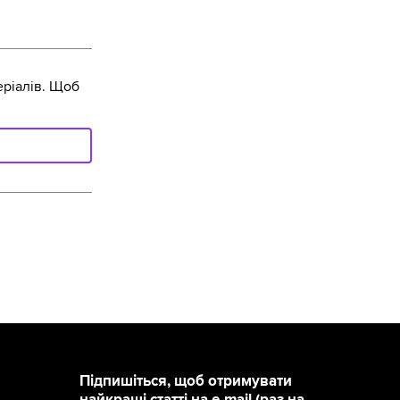
ріалів. Щоб
Підпишіться, щоб отримувати
найкращі статті на e-mail (раз на