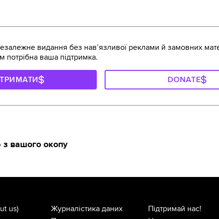
залежне видання без навʼязливої реклами й замовних мате
м потрібна ваша підтримка.
ДТРИМАТИ
DONATE
 з вашого окопу
ut us)
Журналістика даних
Підтримай нас!