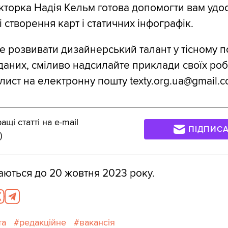
торка Надія Кельм готова допомогти вам удо
і створення карт і статичних інфографік.
е розвивати дизайнерський талант у тісному п
даних, сміливо надсилайте приклади своїх робі
лист на електронну пошту texty.org.ua@gmail.c
щі статті на e-mail
ПІДПИС
)
ються до 20 жовтня 2023 року.
та
редакційне
вакансія