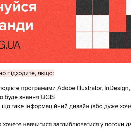
но підходите, якщо:
лодієте програмами Adobe Illustrator, InDesign
ю буде знання QGIS
, що таке інформаційний дизайн (або дуже хоч
)
о хочете навчитися заглиблюватися у потоки д