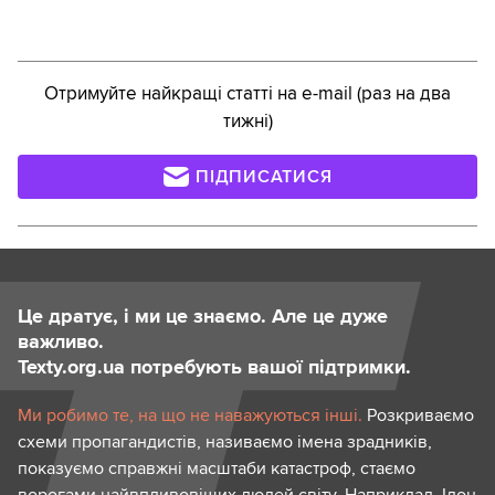
Отримуйте найкращі статті на e-mail (раз на два
тижні)
ПІДПИСАТИСЯ
Це дратує, і ми це знаємо. Але це дуже
важливо.
Texty.org.ua потребують вашої підтримки.
Ми робимо те, на що не наважуються інші.
Розкриваємо
схеми пропагандистів, називаємо імена зрадників,
показуємо справжні масштаби катастроф, стаємо
ворогами найвпливовіших людей світу. Наприклад, Ілон