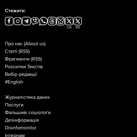
Стежити:
UA
EN
Про нас
(About us)
Статті
(RSS)
Фрагменти
(RSS)
Розсилки Текстів
Вибір редакції
#English
Журналістика даних
Послуги
Фальшиві соціологи
Дезінформація
Disinfomonitor
Інтернам