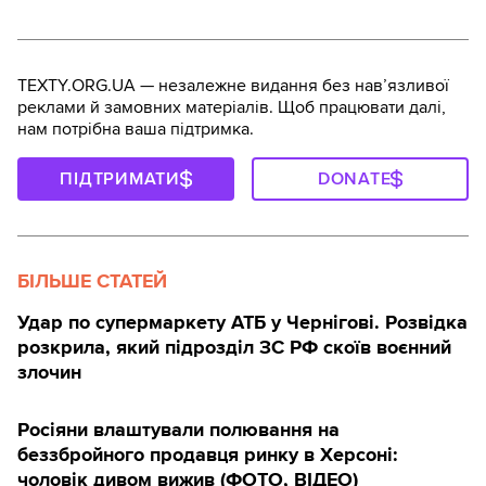
TEXTY.ORG.UA — незалежне видання без навʼязливої
реклами й замовних матеріалів. Щоб працювати далі,
нам потрібна ваша підтримка.
ПІДТРИМАТИ
DONATE
БІЛЬШЕ СТАТЕЙ
Удар по супермаркету АТБ у Чернігові. Розвідка
розкрила, який підрозділ ЗС РФ скоїв воєнний
злочин
Росіяни влаштували полювання на
беззбройного продавця ринку в Херсоні:
чоловік дивом вижив (ФОТО, ВІДЕО)