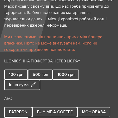
Маск писав у своєму твіті, що нас треба прирівняти до
терористів. За більшістю наших матеріалів із
журналістики даних — місяці кропіткої роботи й сотні
перевірених джерел інформації.
Ми не залежимо від політичних примх мільйонера-
власника. Ніхто не може вказувати нам, чого не
говорити чи про що не повідомляти.
ЩОМІСЯЧНА ПОЖЕРТВА ЧЕРЕЗ LIQPAY
100
грн
500
грн
1000
грн
Інша сума
АБО
PATREON
BUY ME A COFFEE
МОНОБАЗА