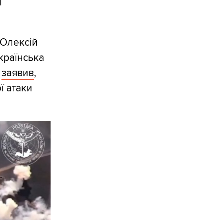
і
 Олексій
країнська
в
заявив
,
ї атаки