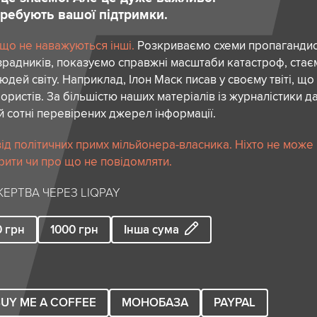
отребують вашої підтримки.
 що не наважуються інші.
Розкриваємо схеми пропагандист
зрадників, показуємо справжні масштаби катастроф, ста
дей світу. Наприклад, Ілон Маск писав у своєму твіті, що
ористів. За більшістю наших матеріалів із журналістики да
й сотні перевірених джерел інформації.
ід політичних примх мільйонера-власника. Ніхто не може
рити чи про що не повідомляти.
ЕРТВА ЧЕРЕЗ LIQPAY
0
грн
1000
грн
Інша сума
UY ME A COFFEE
МОНОБАЗА
PAYPAL