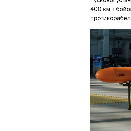
пускової уста
400 км і бойов
протикорабель