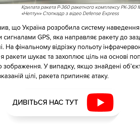
Крилата ракета Р-360 ракетного комплексу РК-360 
«Нептун» Стопкадр з відео Defense Express
ив, що Україна розробила систему наведення
 сигналами GPS, яка направляє ракету до заз
лі. На фінальному відрізку польоту інфрачерво
 ракети шукає та захоплює ціль на основі п
 зображення. У випадку, якщо знайдені об’єк
казаній цілі, ракета припиняє атаку.
ДИВІТЬСЯ НАС ТУТ