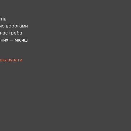
ів,
ємо ворогами
 нас треба
них — місяці
 вказувати