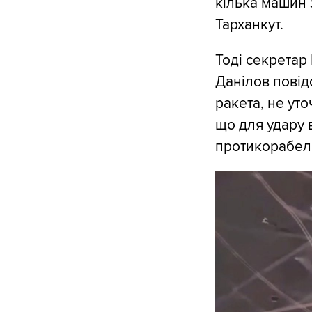
кілька машин 
Тарханкут.
Тоді секретар
Данілов повід
ракета, не уто
що для удару 
протикорабель