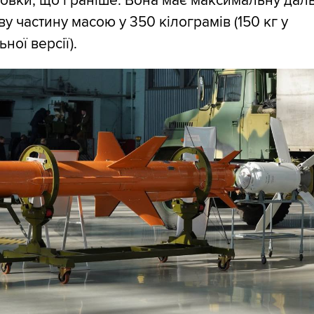
новки, що і раніше. Вона має максимальну даль
у частину масою у 350 кілограмів (150 кг у
ної версії).