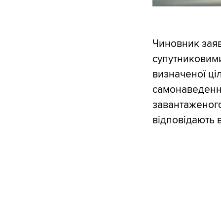
Чиновник заяв
супутниковими
визначеної ці
самонаведення
завантаженого
відповідають в