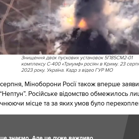
Знищення двох пускових установок 5П85СМ2-01
комплексу С-400 «Триумф» росіян в Криму. 23 серп
2023 року. Україна. Кадр з відео ГУР МО
9 серпня, Міноборони Росії також вперше заяв
 “Нептун”. Російське відомство обмежилось л
очнюючи місце та за яких умов було перехопле
и це знаємо. Але це дуже важливо.