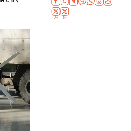
ність у
UA
EN