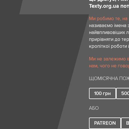
Texty.org.ua п
Ми робимо те, на
називаємо імена 
найвпливовіших лю
прирівняти до тер
кропіткої роботи 
Ми не залежимо в
нам, чого не гово
ЩОМІСЯЧНА ПОЖ
100
грн
50
АБО
PATREON
B