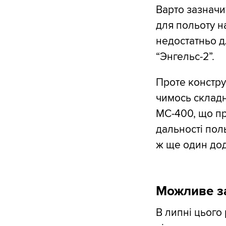
Варто зазначи
для польоту н
недостатньо д
“Энгельс-2”.
Проте констру
чимось складн
МС-400, що пр
дальності пол
ж ще один дод
Можливе за
В липні цього