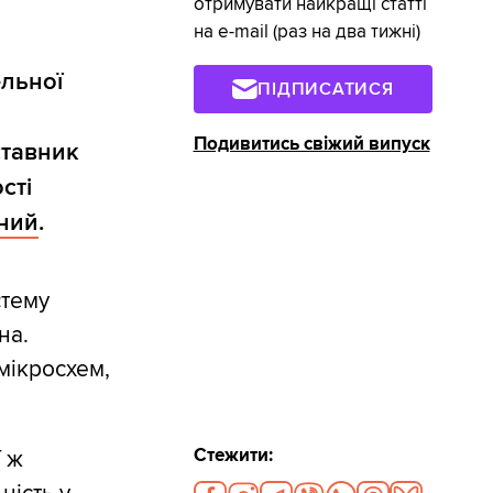
отримувати найкращі статті
на e-mail (раз на два тижні)
льної
ПІДПИСАТИСЯ
Подивитись свіжий випуск
ставник
сті
рний
.
стему
на.
мікросхем,
Стежити:
ї ж