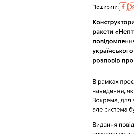
Поширити
:
Конструктор
ракети «Неп
повідомлення
українського
розповів про
В рамках проє
наведення, як
Зокрема, для 
але система б
Видання повід