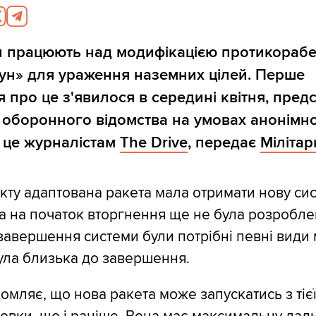
и працюють над модифікацією протикорабе
тун» для ураження
наземних цілей
. Перше
 про це з'явилося в середині квітня, пред
 оборонного відомства на умовах анонімно
 це журналістам
The Drive
, передає
Міліта
кту адаптована ракета мала отримати нову си
а на початок вторгнення ще не була розробле
завершення системи були потрібні певні види 
ула близька до завершення.
омляє, що нова ракета може запускатись з тіє