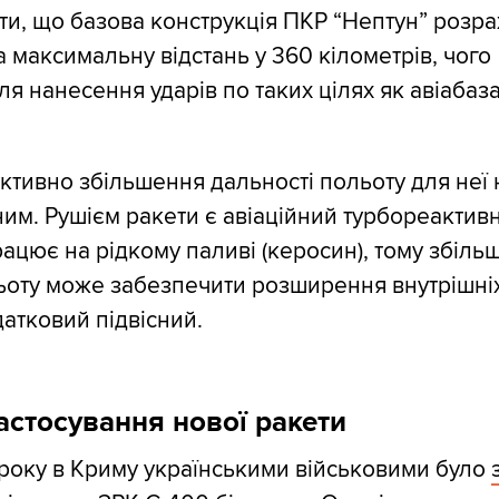
ти, що базова конструкція ПКР “Нептун” розр
а максимальну відстань у 360 кілометрів, чого
ля нанесення ударів по таких цілях як авіабаз
ктивно збільшення дальності польоту для неї 
им. Рушієм ракети є авіаційний турбореактив
ацює на рідкому паливі (керосин), тому збіль
ьоту може забезпечити розширення внутрішніх
атковий підвісний.
стосування нової ракети
 року в Криму українськими військовими було