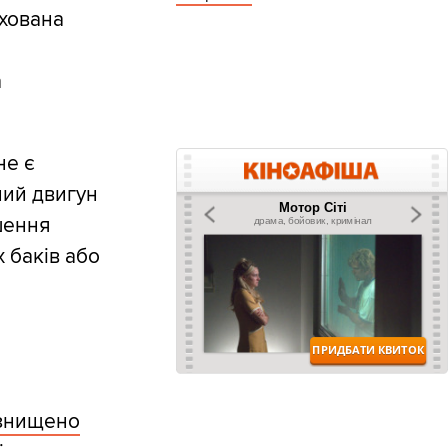
ахована
а
не є
ний двигун
шення
 баків або
знищено