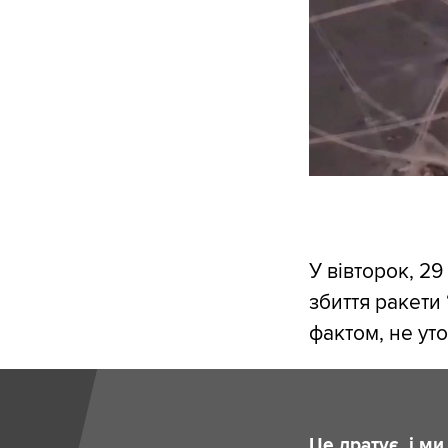
У вівторок, 2
збиття ракети
фактом, не ут
Це дратує, і м