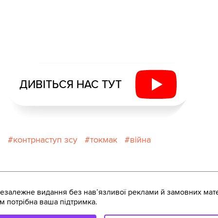
ДИВІТЬСЯ НАС ТУТ
и
контрнаступ зсу
токмак
війна
залежне видання без навʼязливої реклами й замовних мате
м потрібна ваша підтримка.