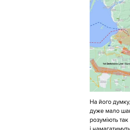
На його думку
дуже мало шан
розуміють так
і намагатимуть