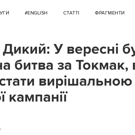
УГИ
#ENGLISH
СТАТТІ
ФРАГМЕНТИ
 Дикий: У вересні б
а битва за Токмак,
стати вирішальною
ї кампанії
6