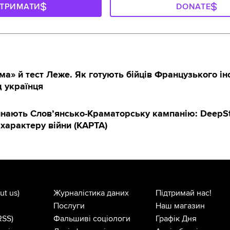
ДТРИМАТИ
DONATE
ма» й тест Леже. Як готують бійців Французького і
д українця
инають Слов’янсько-Краматорську кампанію: DeepS
 характеру війни (КАРТА)
ut us)
Журналістика даних
Підтримай нас!
Послуги
Наш магазин
RSS)
Фальшиві соціологи
Графік Дня