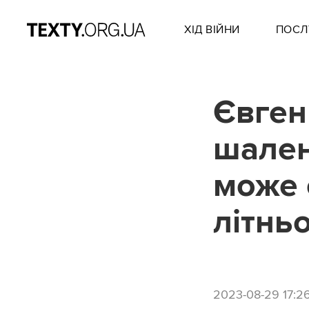
ХІД ВІЙНИ
ПОСЛ
Євген
шален
може 
літньо
2023-08-29 17:2