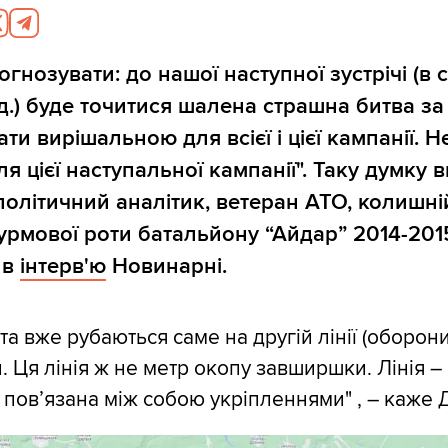
огнозувати: до нашої наступної зустрічі
(в 
д.)
буде точитися шалена страшна битва за 
ти вирішальною для всієї і цієї кампанії. Н
ля цієї наступальної кампанії". Таку думку 
 політичний аналітик, ветеран АТО, колишні
рмової роти батальйону “Айдар” 2014-201
 в
інтерв'ю
Новинарні.
ата вже рубаються саме на другій лінії (оборони 
. Ця лінія ж не метр окопу завширшки. Лінія –
 пов’язана між собою укріпленнями" , – каже 