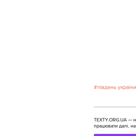
південь україн
TEXTY.ORG.UA — не
працювати далі, на