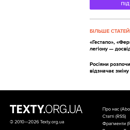
ПІ
БІЛЬШЕ СТАТЕЙ
«Гестапо», «Фер
легіону — досві
Росіяни розпоч
відзначає зміну
Про нас
(Abo
Статті
(RSS)
©
2010—2026 Texty.org.ua
Фрагменти
(