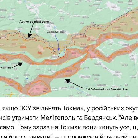
, якщо ЗСУ звільнять Токмак, у російських оку
сів утримати Мелітополь та Бердянськ. "Але в
 само. Тому зараз на Токмак вони кинуть усе, 
ся його утримати", – продовжує військовий ана