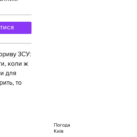
АТИСЯ
рориву ЗСУ:
и, коли ж
ти для
рить, то
Погода
Київ