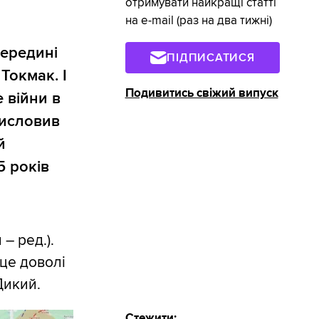
отримувати найкращі статті
на e-mail (раз на два тижні)
середині
ПІДПИСАТИСЯ
Токмак. І
Подивитись свіжий випуск
е війни в
висловив
й
5 років
– ред.).
 це доволі
Дикий.
Стежити: