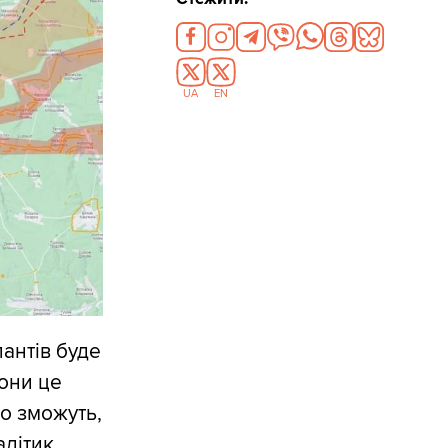
UA
EN
пантів буде
они це
що зможуть,
літик.