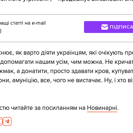
щі статті на e-mail
ПІДПИС
)
нює, як варто діяти українцям, які очікують п
 допомагати нашим усім, чим можна. Не кричат
кмак, а донатити, просто здавати кров, купува
и, амуніцію, все, чого не вистачає. Ну, і хто ві
істю читайте за посиланням на
Новинарні
.