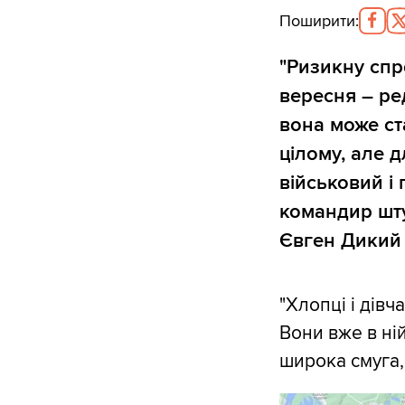
Поширити
:
"Ризикну спр
вересня –
ре
вона може ста
цілому, але д
військовий і
командир шту
Євген Дикий
"Хлопці і дівч
Вони вже в ній
широка смуга,