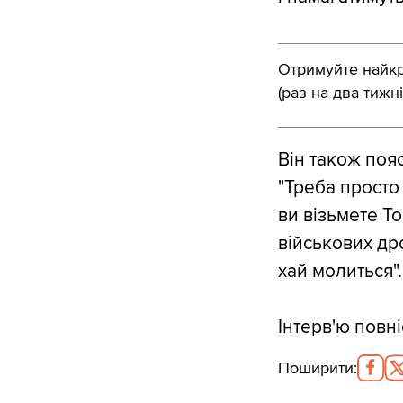
Отримуйте найкра
(раз на два тижні
Він також пояс
"Треба просто
ви візьмете То
військових дрон
хай молиться".
Інтерв'ю повн
Поширити
: