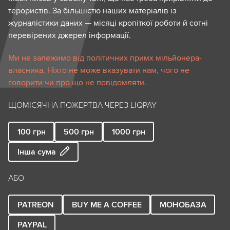
терористів. За більшістю наших матеріалів із
журналістики даних — місяці кропіткої роботи й сотні
перевірених джерел інформації.
Ми не залежимо від політичних примх мільйонера-
власника. Ніхто не може вказувати нам, чого не
говорити чи про що не повідомляти.
ЩОМІСЯЧНА ПОЖЕРТВА ЧЕРЕЗ LIQPAY
100
грн
500
грн
1000
грн
Інша сума
АБО
PATREON
BUY ME A COFFEE
МОНОБАЗА
PAYPAL