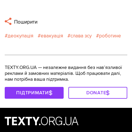
Поширити
деокупація
евакуація
слава зсу
роботине
TEXTY.ORG.UA — незалежне видання без навʼязливої
реклами й замовних матеріалів. Щоб працювати далі,
нам потрібна ваша підтримка.
ПІДТРИМАТИ
DONATE