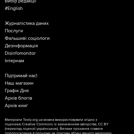
Вибір редакції
#English
Журналістика даних
Послуги
Фальшиві соціологи
Дезінформація
Disinfomonitor
Інтернам
Підтримай нас!
Наш магазин
Графік Дня
Архів блогів
Архів книг
Матеріали Texty.org.ua можна використовувати згідно з
ліцензією
Creative Commons із зазначенням авторства, CC BY
(переклад ліцензії
українською
). Велике прохання ставити
гіперпосилання в першому чи другому абзаці вашого матеріалу.