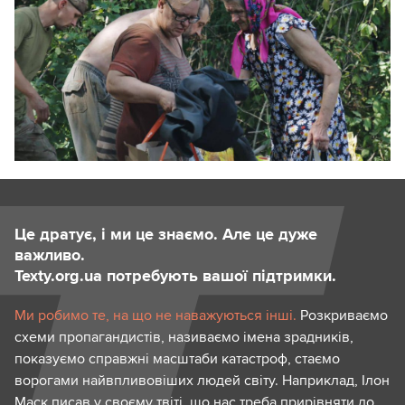
Це дратує, і ми це знаємо. Але це дуже
важливо.
Texty.org.ua потребують вашої підтримки.
Ми робимо те, на що не наважуються інші.
Розкриваємо
схеми пропагандистів, називаємо імена зрадників,
показуємо справжні масштаби катастроф, стаємо
ворогами найвпливовіших людей світу. Наприклад, Ілон
Маск писав у своєму твіті, що нас треба прирівняти до