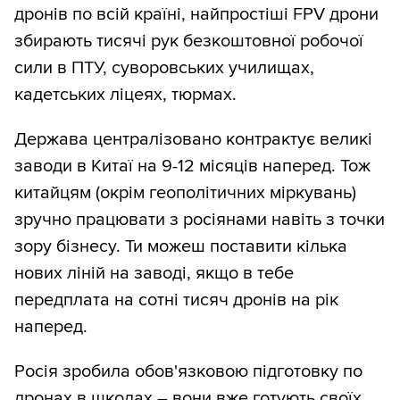
дронів по всій країні, найпростіші FPV дрони
збирають тисячі рук безкоштовної робочої
сили в ПТУ, суворовських училищах,
кадетських ліцеях, тюрмах.
Держава централізовано контрактує великі
заводи в Китаї на 9-12 місяців наперед. Тож
китайцям (окрім геополітичних міркувань)
зручно працювати з росіянами навіть з точки
зору бізнесу. Ти можеш поставити кілька
нових ліній на заводі, якщо в тебе
передплата на сотні тисяч дронів на рік
наперед.
Росія зробила обов'язковою підготовку по
дронах в школах – вони вже готують своїх