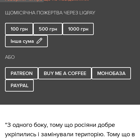
ЩОМІСЯЧНА ПОЖЕРТВА ЧЕРЕЗ LIQPAY
100
грн
500
грн
1000
грн
Інша сума
АБО
PATREON
BUY ME A COFFEE
МОНОБАЗА
PAYPAL
"З одного боку, тому що росіяни добре
укріпились і замінували територію. Тому що в