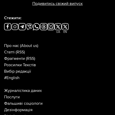
Подивитись свіжий випуск
Стежити:
UA
EN
Про нас
(About us)
Статті
(RSS)
Фрагменти
(RSS)
Розсилки Текстів
Вибір редакції
#English
Журналістика даних
Послуги
Фальшиві соціологи
Дезінформація