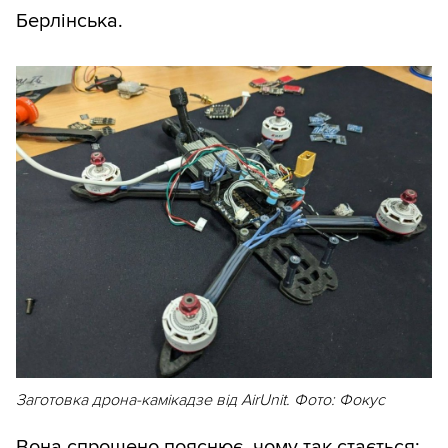
Берлінська.
Заготовка дрона-камікадзе від AirUnit. Фото: Фокус
Вона спрощено пояснює, чому так стається: