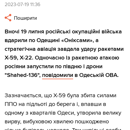
2023-07-19 11:36
Поширити
Вночі 19 липня російські окупаційні війська
вдарили по Одещині «Оніксами», а
стратегічна авіація завдала удару ракетами
Х-59, Х-22. Одночасно із ракетною атакою
росіяни запустили по півдню і дрони
"Shahed-136",
повідомили
в Одеській ОВА.
Зазначається, що Х-59 була збита силами
ППО на підльоті до берега і, впавши в
одному з кварталів Одеси, утворила велику
вирву, вибуховою хвилею пошкоджено