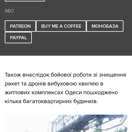
АБО
PATREON
BUY ME A COFFEE
МОНОБАЗА
PAYPAL
Також внаслідок бойової роботи зі знищення
ракет та дронів вибуховою хвилею в
житлових комплексах Одеси пошкоджено
кілька багатоквартирних будинків.