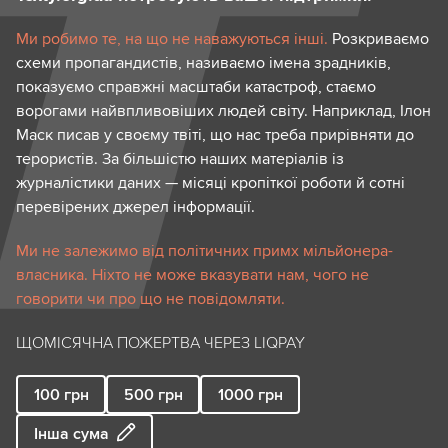
Ми робимо те, на що не наважуються інші.
Розкриваємо
схеми пропагандистів, називаємо імена зрадників,
показуємо справжні масштаби катастроф, стаємо
ворогами найвпливовіших людей світу. Наприклад, Ілон
Маск писав у своєму твіті, що нас треба прирівняти до
терористів. За більшістю наших матеріалів із
журналістики даних — місяці кропіткої роботи й сотні
перевірених джерел інформації.
Ми не залежимо від політичних примх мільйонера-
власника. Ніхто не може вказувати нам, чого не
говорити чи про що не повідомляти.
ЩОМІСЯЧНА ПОЖЕРТВА ЧЕРЕЗ LIQPAY
100
грн
500
грн
1000
грн
Інша сума