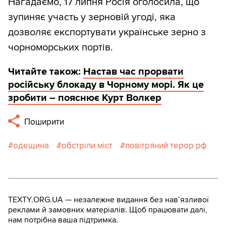
Нагадаємо, 17 липня Росія оголосила, що
зупиняє участь у зерновій угоді, яка
дозволяє експортувати українське зерно з
чорноморських портів.
Читайте також:
Настав час прорвати
російську блокаду в Чорному морі. Як це
зробити – пояснює Курт Волкер
Поширити
одещина
обстріли міст
повітряний терор рф
TEXTY.ORG.UA — незалежне видання без навʼязливої
реклами й замовних матеріалів. Щоб працювати далі,
нам потрібна ваша підтримка.