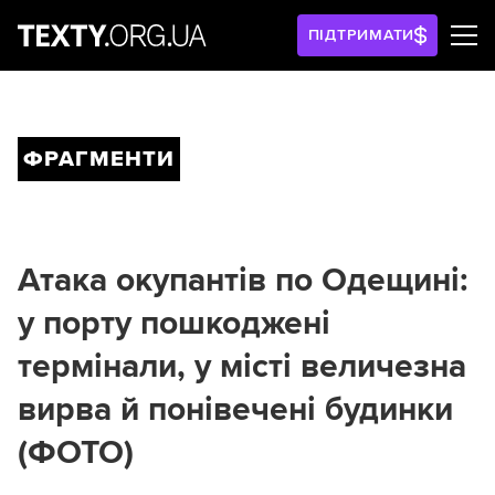
ПІДТРИМАТИ
ФРАГМЕНТИ
Атака окупантів по Одещині:
у порту пошкоджені
термінали, у місті величезна
вирва й понівечені будинки
(ФОТО)