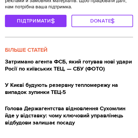
реклами й замовних матеріалів. Щоб працювати далі,
нам потрібна ваша підтримка.
ПІДТРИМАТИ
DONATE
БІЛЬШЕ СТАТЕЙ
Затримано агента ФСБ, який готував нові удари
Росії по київських ТЕЦ, — СБУ (ФОТО)
У Києві будують ️резервну тепломережу на
випадок зупинки ТЕЦ-5
Голова Держагентства відновлення Сухомлин
йде у відставку: чому ключовий управлінець
відбудови залишає посаду