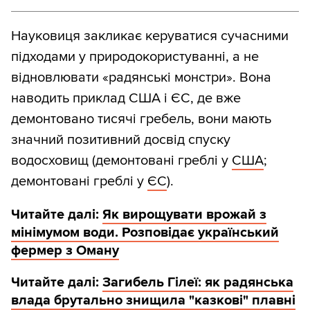
Науковиця закликає керуватися сучасними
підходами у природокористуванні, а не
відновлювати «радянські монстри». Вона
наводить приклад США і ЄС, де вже
демонтовано тисячі гребель, вони мають
значний позитивний досвід спуску
водосховищ (демонтовані греблі у
США
;
демонтовані греблі у
ЄС
).
Читайте далі:
Як вирощувати врожай з
мінімумом води. Розповідає український
фермер з Оману
Читайте далі:
Загибель Гілеї: як радянська
влада брутально знищила "казкові" плавні