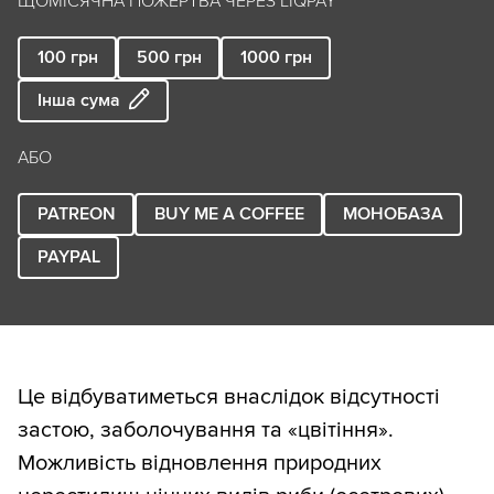
ЩОМІСЯЧНА ПОЖЕРТВА ЧЕРЕЗ LIQPAY
100
грн
500
грн
1000
грн
Інша сума
АБО
PATREON
BUY ME A COFFEE
МОНОБАЗА
PAYPAL
Це відбуватиметься внаслідок відсутності
застою, заболочування та «цвітіння».
Можливість відновлення природних