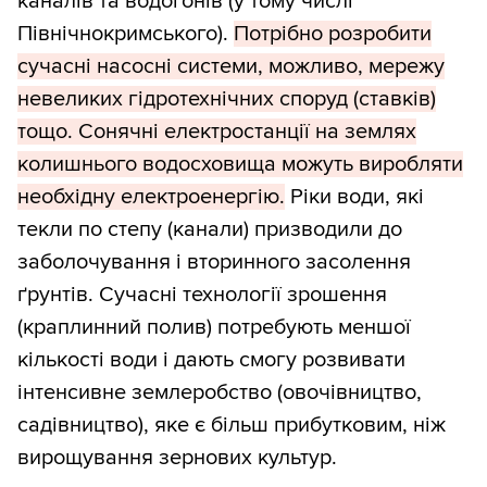
каналів та водогонів (у тому числі
Північнокримського).
Потрібно розробити
сучасні насосні системи, можливо, мережу
невеликих гідротехнічних споруд (ставків)
тощо. Сонячні електростанції на землях
колишнього водосховища можуть виробляти
необхідну електроенергію.
Ріки води, які
текли по степу (канали) призводили до
заболочування і вторинного засолення
ґрунтів. Сучасні технології зрошення
(краплинний полив) потребують меншої
кількості води і дають смогу розвивати
інтенсивне землеробство (овочівництво,
садівництво), яке є більш прибутковим, ніж
вирощування зернових культур.