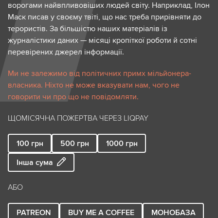
ворогами найвпливовіших людей світу. Наприклад, Ілон
Маск писав у своєму твіті, що нас треба прирівняти до
терористів. За більшістю наших матеріалів із
журналістики даних — місяці кропіткої роботи й сотні
перевірених джерел інформації.
Ми не залежимо від політичних примх мільйонера-
власника. Ніхто не може вказувати нам, чого не
говорити чи про що не повідомляти.
ЩОМІСЯЧНА ПОЖЕРТВА ЧЕРЕЗ LIQPAY
100
грн
500
грн
1000
грн
Інша сума
АБО
PATREON
BUY ME A COFFEE
МОНОБАЗА