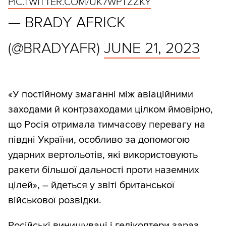
PIC.TWITTER.COM/UK7WPTZZKY
— BRADY AFRICK
(@BRADYAFR)
JUNE 21, 2023
«У постійному змаганні між авіаційними
заходами й контрзаходами цілком ймовірно,
що Росія отримала тимчасову перевагу на
півдні України, особливо за допомогою
ударних вертольотів, які використовують
ракети більшої дальності проти наземних
цілей», – йдеться у звіті британської
військової розвідки.
Російські винищувачі і гелікоптери зараз