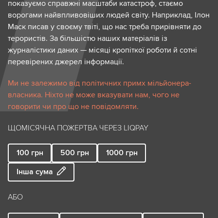
показуємо справжні масштаби катастроф, стаємо
ворогами найвпливовіших людей світу. Наприклад, Ілон
Маск писав у своєму твіті, що нас треба прирівняти до
терористів. За більшістю наших матеріалів із
журналістики даних — місяці кропіткої роботи й сотні
перевірених джерел інформації.
Ми не залежимо від політичних примх мільйонера-
власника. Ніхто не може вказувати нам, чого не
говорити чи про що не повідомляти.
ЩОМІСЯЧНА ПОЖЕРТВА ЧЕРЕЗ LIQPAY
100
грн
500
грн
1000
грн
Інша сума
АБО