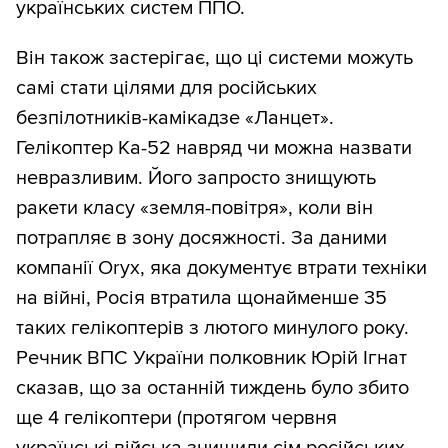
українських систем ППО.
Він також застерігає, що ці системи можуть
самі стати цілями для російських
безпілотників-камікадзе «Ланцет».
Гелікоптер Ка-52 навряд чи можна назвати
невразливим. Його запросто знищують
ракети класу «земля-повітря», коли він
потрапляє в зону досяжності. За даними
компанії Oryx, яка документує втрати техніки
на війні, Росія втратила щонайменше 35
таких гелікоптерів з лютого минулого року.
Речник ВПС України полковник Юрій Ігнат
сказав, що за останній тиждень було збито
ще 4 гелікоптери (протягом червня
українські війська знищили сім російських