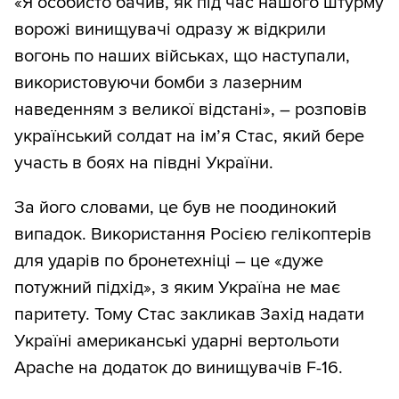
«Я особисто бачив, як під час нашого штурму
ворожі винищувачі одразу ж відкрили
вогонь по наших військах, що наступали,
використовуючи бомби з лазерним
наведенням з великої відстані», – розповів
український солдат на ім’я Стас, який бере
участь в боях на півдні України.
За його словами, це був не поодинокий
випадок. Використання Росією гелікоптерів
для ударів по бронетехніці – це «дуже
потужний підхід», з яким Україна не має
паритету. Тому Стас закликав Захід надати
Україні американські ударні вертольоти
Apache на додаток до винищувачів F-16.