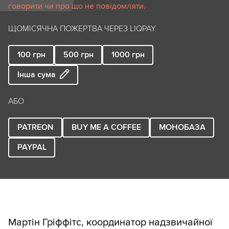
говорити чи про що не повідомляти.
ЩОМІСЯЧНА ПОЖЕРТВА ЧЕРЕЗ LIQPAY
100
грн
500
грн
1000
грн
Інша сума
АБО
PATREON
BUY ME A COFFEE
МОНОБАЗА
PAYPAL
Мартін Гріффітс, координатор надзвичайної