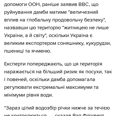
допомоги ООН, раніше заявив BBC, що
руйнування дамби матиме "величезний
вплив на глобальну продовольчу безпеку",
назвавши цю територію "житницею не лише
України, а й світу", оскільки Україна є
великим експортером соняшнику, кукурудзи,
пшениці та ячменю.
Експерти попереджають, що ця територія
наражається на більший ризик як посухи, так
і повеней, оскільки дамба допомагала
регулювати екстремальні максимуми та
мінімуми рівня води.
"Зараз цілий водозбір річки нижче за течією
не контролюється, — сказав Яап Флікверт,