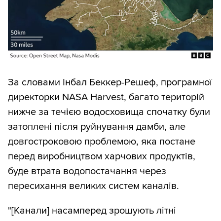
За словами Інбал Беккер-Решеф, програмної
директорки NASA Harvest, багато територій
нижче за течією водосховища спочатку були
затоплені після руйнування дамби, але
довгостроковою проблемою, яка постане
перед виробництвом харчових продуктів,
буде втрата водопостачання через
пересихання великих систем каналів.
"[Канали] насамперед зрошують літні