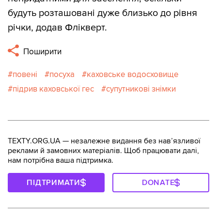
будуть розташовані дуже близько до рівня
річки, додав Флікверт.
Поширити
повені
посуха
каховське водосховище
підрив каховської гес
супутникові знімки
TEXTY.ORG.UA — незалежне видання без навʼязливої
реклами й замовних матеріалів. Щоб працювати далі,
нам потрібна ваша підтримка.
ПІДТРИМАТИ
DONATE