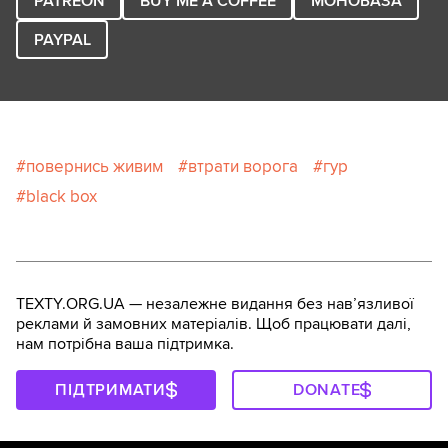
PATREON
BUY ME A COFFEE
МОНОБАЗА
PAYPAL
повернись живим
втрати ворога
гур
black box
TEXTY.ORG.UA — незалежне видання без навʼязливої
реклами й замовних матеріалів. Щоб працювати далі,
нам потрібна ваша підтримка.
ПІДТРИМАТИ
DONATE