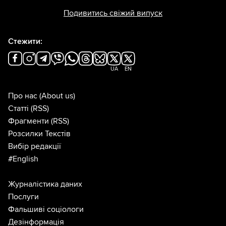
Подивитись свіжий випуск
Стежити:
UA
EN
Про нас
(About us)
Статті
(RSS)
Фрагменти
(RSS)
Розсилки Текстів
Вибір редакції
#English
Журналістика даних
Послуги
Фальшиві соціологи
Дезінформація