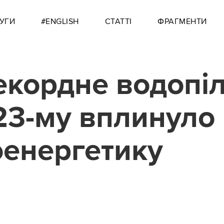
УГИ
#ENGLISH
СТАТТІ
ФРАГМЕНТИ
екордне водопі
23-му вплинуло
оенергетику