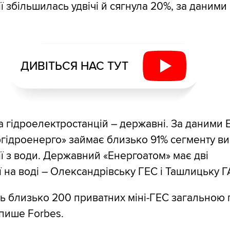
ї збільшилась удвічі й сягнула 20%, за даними
ДИВІТЬСЯ НАС ТУТ
а гідроелектростанцій – державні. За даними 
«Укргідроенерго» займає близько 91% сегменту 
ї з води. Державний «Енергоатом» має дві
ї на воді – Олександрівську ГЕС і Ташлицьку 
ь близько 200 приватних міні-ГЕС загальною 
 пише Forbes.