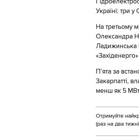
Гідроелектрос
Україні: три у 
На третьому м
Олександра Ні
Ладижинська Г
«Західенерго»
П’ята за вста
Закарпатті, в
менш як 5 МВт
Отримуйте найкра
(раз на два тижні