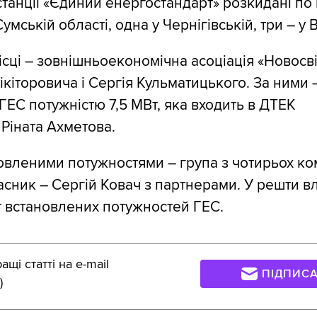
танції «Єдиний енергостандарт» розкидані по 
Сумській області, одна у Чернігівській, три – у 
ісці – зовнішньоекономічна асоціація «Новосві
кіторовича і Сергія Кульматицького. За ними 
ЕС потужністю 7,5 МВт, яка входить в ДТЕК
 Ріната Ахметова.
новленими потужностями – група з чотирьох ко
ласник – Сергій Ковач з партнерами. У решти в
 встановлених потужностей ГЕС.
щі статті на e-mail
ПІДПИС
)