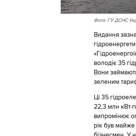
Фото: ГУ ДСНС Укра
Видання зазна
гідроенергети
«Гідроенергоі
володіє 35 гі
Вони займають
зеленим тари
Ці 35 гідроел
22,3 млн кВт⋅г
випромінює оп
рік був майже
бізнесмен. У 