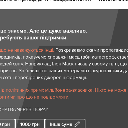
и це знаємо. Але це дуже важливо.
отребують вашої підтримки.
 що не наважуються інші.
Розкриваємо схеми пропагандист
зрадників, показуємо справжні масштаби катастроф, ста
дей світу. Наприклад, Ілон Маск писав у своєму твіті, що
ористів. За більшістю наших матеріалів із журналістики да
й сотні перевірених джерел інформації.
ід політичних примх мільйонера-власника. Ніхто не може
рити чи про що не повідомляти.
ЕРТВА ЧЕРЕЗ LIQPAY
0
грн
1000
грн
Інша сума