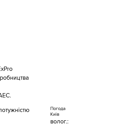
ExPro
виробництва
ГАЕС.
Погода
потужністю
Київ
волог.: