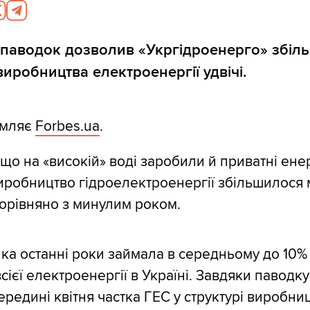
паводок дозволив «Укргідроенерго» збіл
виробництва електроенергії удвічі.
омляє
Forbes.ua
.
 що на «високій» воді заробили й приватні ене
робництво гідроелектроенергії збільшилося 
порівняно з минулим роком.
ка останні роки займала в середньому до 10%
ієї електроенергії в Україні. Завдяки паводку 
ередині квітня частка ГЕС у структурі виробни