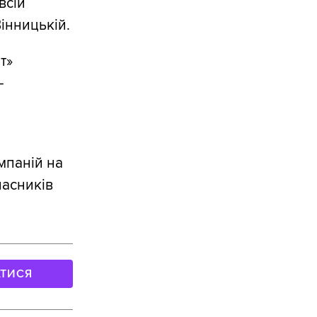
всій
Вінницькій.
т»
–
мпаній на
ласників
АТИСЯ