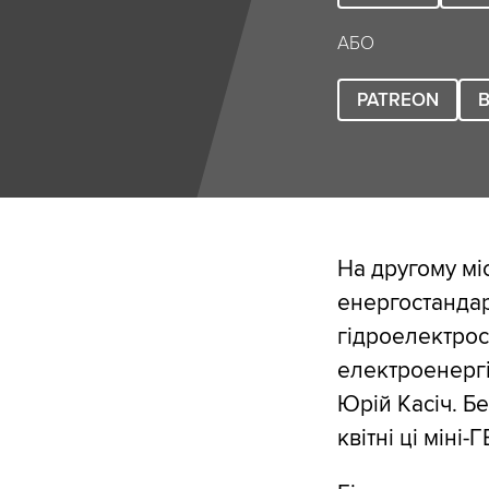
АБО
PATREON
B
На другому мі
енергостандар
гідроелектрос
електроенергі
Юрій Касіч. Б
квітні ці міні