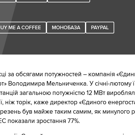
UY ME A COFFEE
МОНОБАЗА
PAYPAL
сці за обсягами потужностей – компанія «Єди
т» Володимира Мельниченка. У січні-лютому її
танцій загальною потужністю 12 МВт виробля
ї, ніж торік, каже директор «Єдиного енергост
ерезень був майже таким самим, як минулого ро
-ГЕС показали зростання 77%.