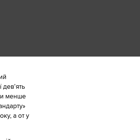
ний
 дев’ять
ли менше
андарту»
ку, а от у