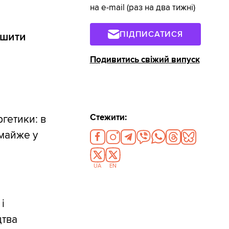
на e-mail (раз на два тижні)
ПІДПИСАТИСЯ
ьшити
Подивитись свіжий випуск
Стежити:
ргетики: в
майже у
UA
EN
і
цтва