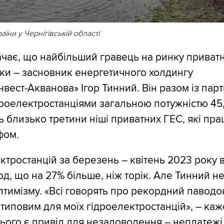
їни у Чернігівській області
чає, що найбільший гравець на ринку приватн
ки – засновник енергетичного холдингу
нвест-Акванова» Ігор Тинний. Він разом із пар
дроелектростанціями загальною потужністю 45,
 близько третини ніші приватних ГЕС, які пр
фом.
ектростанцій за березень – квітень 2023 року
од, що на 27% більше, ніж торік. Але Тинний н
тимізму. «Всі говорять про рекордний паводо
 типовим для моїх гідроелектростанцій», – каж
нього є привід для незадоволення – неплатежі