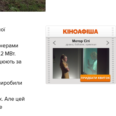
ої
тнерами
2 МВт.
ацюють за
 виробили
е
к. Але цей
е
.