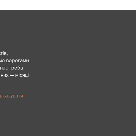
ів,
ємо ворогами
 нас треба
них — місяці
 вказувати