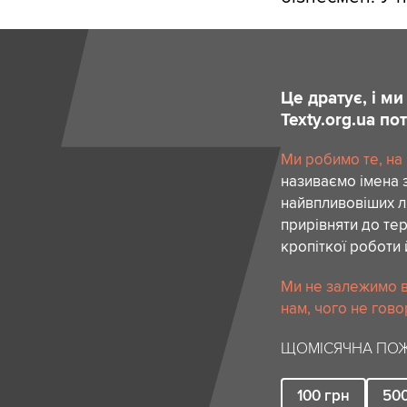
Це дратує, і м
Texty.org.ua п
Ми робимо те, на
називаємо імена 
найвпливовіших лю
прирівняти до тер
кропіткої роботи 
Ми не залежимо в
нам, чого не гово
ЩОМІСЯЧНА ПОЖ
100
грн
50