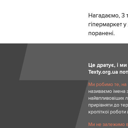
Нагадаємо, 3 
гіпермаркет у
поранені.
Це дратує, і м
Texty.org.ua п
Ми робимо те, на
називаємо імена 
найвпливовіших лю
прирівняти до тер
кропіткої роботи 
Ми не залежимо в