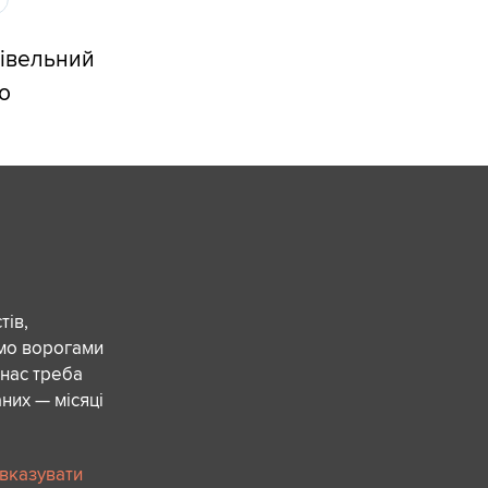
дівельний
о
ів,
ємо ворогами
 нас треба
них — місяці
 вказувати