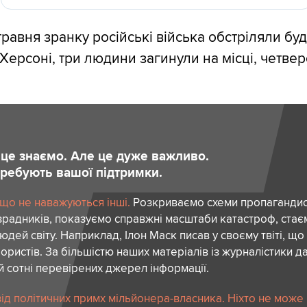
травня зранку російські війська обстріляли бу
 Херсоні, три людини загинули на місці, четвер
и це знаємо. Але це дуже важливо.
отребують вашої підтримки.
 що не наважуються інші.
Розкриваємо схеми пропагандист
зрадників, показуємо справжні масштаби катастроф, ста
дей світу. Наприклад, Ілон Маск писав у своєму твіті, що
ористів. За більшістю наших матеріалів із журналістики да
й сотні перевірених джерел інформації.
ід політичних примх мільйонера-власника. Ніхто не може