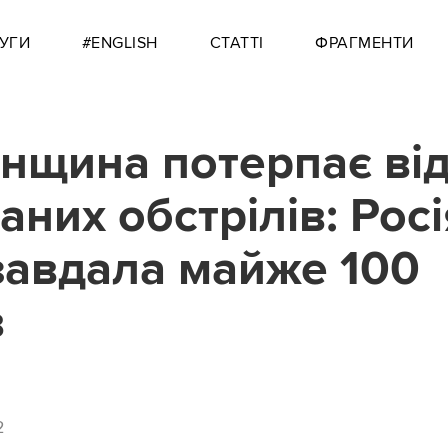
УГИ
#ENGLISH
СТАТТІ
ФРАГМЕНТИ
нщина потерпає ві
них обстрілів: Росі
завдала майже 100
в
2