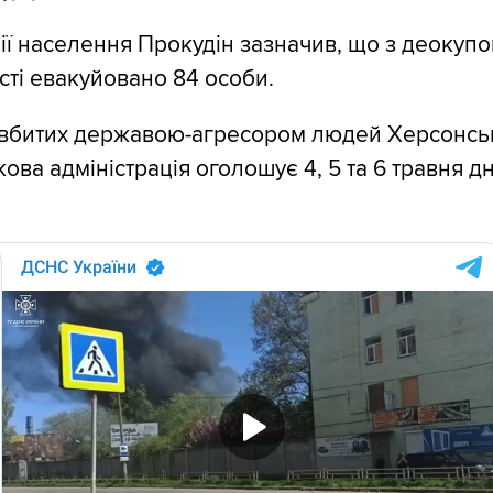
ї населення Прокудін зазначив, що з деокупо
асті евакуйовано 84 особи.
о вбитих державою-агресором людей Херсонсь
ова адміністрація оголошує 4, 5 та 6 травня д