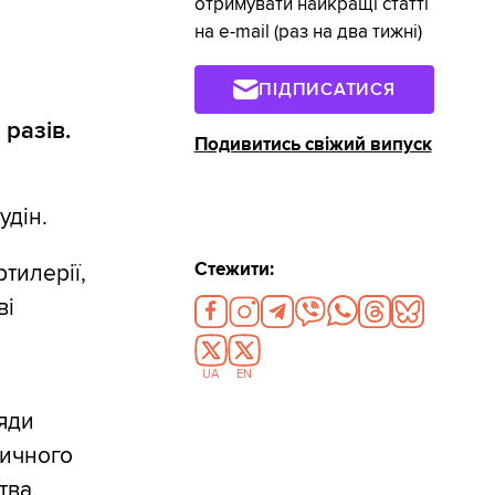
отримувати найкращі статті
на e-mail (раз на два тижні)
ПІДПИСАТИСЯ
разів.
Подивитись свіжий випуск
дін.
Стежити:
тилерії,
ві
UA
EN
яди
ничного
тва,