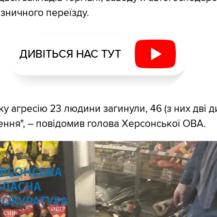
ізничного переїзду.
ДИВІТЬСЯ НАС ТУТ
у агресію 23 людини загинули, 46 (з них дві д
ення", – повідомив голова Херсонської ОВА.