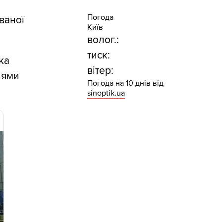
Погода
ваної
Київ
волог.:
тиск:
ка
вітер:
нями
Погода на 10 днів від
sinoptik.ua