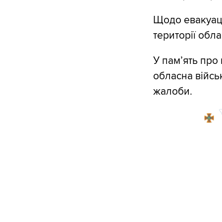
Щодо евакуаці
території обл
У пам’ять пр
обласна військ
жалоби.