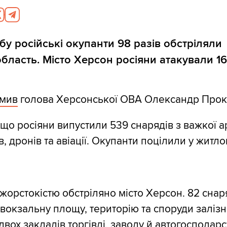
бу російські окупанти 98 разів обстріляли
бласть. Місто Херсон росіяни атакували 16 
омив
голова Херсонської ОВА Олександр Проку
що росіяни випустили 539 снарядів з важкої ар
ів, дронів та авіації. Окупанти поцілили у житло
жорстокістю обстріляно місто Херсон. 82 снар
вокзальну площу, територію та споруди заліз
двох закладів торгівлі, заводу й автогосподарс