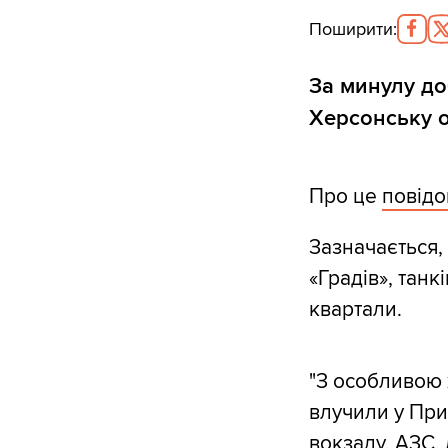
Поширити
:
За минулу до
Херсонську о
Про це
повід
Зазначається, 
«Градів», танк
квартали.
"З особливою 
влучили у При
вокзалу, АЗС, 