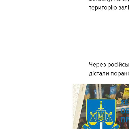
територію зал
Через російськ
дістали поран