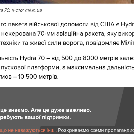
 70. Фото: mil.in.ua
о пакета військової допомоги від США є Hydr
некерована 70-мм авіаційна ракета, яку вико
техніки та живої сили ворога, повідомляє
Мілі
ьність Hydra 70 – від 500 до 8000 метрів зале
 пускової платформи, а максимальна дальність
мов – 10 500 метрів.
и це знаємо. Але це дуже важливо.
отребують вашої підтримки.
 що не наважуються інші.
Розкриваємо схеми пропагандист