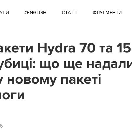
УГИ
#ENGLISH
СТАТТІ
ФРАГМЕНТИ
акети Hydra 70 та 15
убиці: що ще надал
 новому пакеті
моги
26