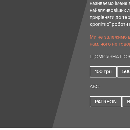
називаємо імена 
найвпливовіших лю
прирівняти до тер
кропіткої роботи 
Ми не залежимо в
нам, чого не гово
ЩОМІСЯЧНА ПОЖ
100
грн
50
АБО
PATREON
B