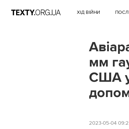
ХІД ВІЙНИ
ПОСЛ
Авіар
мм га
США у
допо
2023-05-04 09: