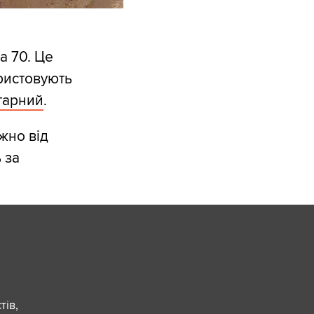
a 70. Це
ристовують
тарний
.
жно від
 за
ів,