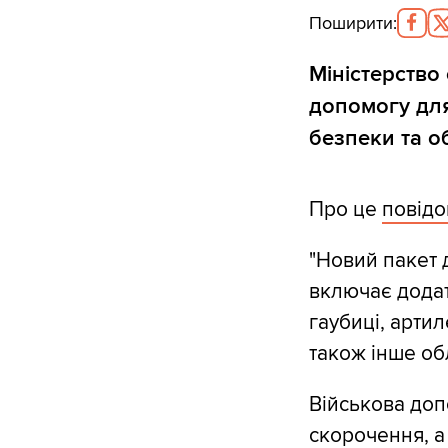
Поширити
:
Міністерств
допомогу для
безпеки та о
Про це
повід
"Новий пакет 
включає дода
гаубиці, артил
також інше об
Військова доп
скорочення, а 