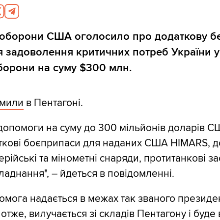
о оборони США оголосило про додаткову б
 задоволення критичних потреб України у
борони на суму $300 млн.
омили
в Пентагоні.
допомоги на суму до 300 мільйонів доларів 
ткові боєприпаси для наданих США HIMARS, д
ерійські та мінометні снаряди, протитанкові за
ладнання", – йдеться в повідомленні.
омога надається в межах так званого президе
отже, вилучається зі складів Пентагону і буде 