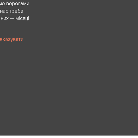
ємо ворогами
 нас треба
них — місяці
 вказувати