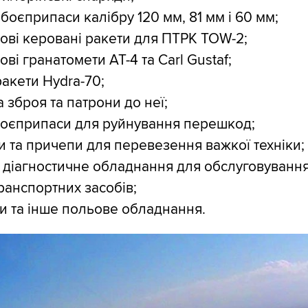
 боєприпаси калібру 120 мм, 81 мм і 60 мм;
ові керовані ракети для ПТРК TOW-2;
ві гранатомети AT-4 та Carl Gustaf;
ракети Hydra-70;
 зброя та патрони до неї;
боєприпаси для руйнування перешкод;
и та причепи для перевезення важкої техніки;
а діагностичне обладнання для обслуговування
ранспортних засобів;
и та інше польове обладнання.