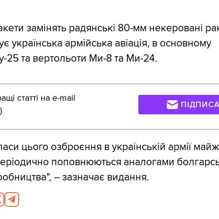
ракети замінять радянські 80-мм некеровані ра
ує українська армійська авіація, в основному
-25 та вертольоти Ми-8 та Ми-24.
щі статті на e-mail
ПІДПИС
)
паси цього озброєння в українській армії май
періодично поповнюються аналогами болгарсь
робництва", – зазначає видання.