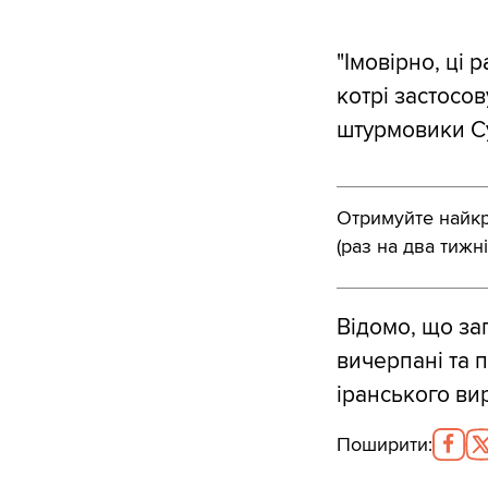
"Імовірно, ці 
котрі застосов
штурмовики Су
Отримуйте найкра
(раз на два тижні
Відомо, що за
вичерпані та 
іранського ви
Поширити
: