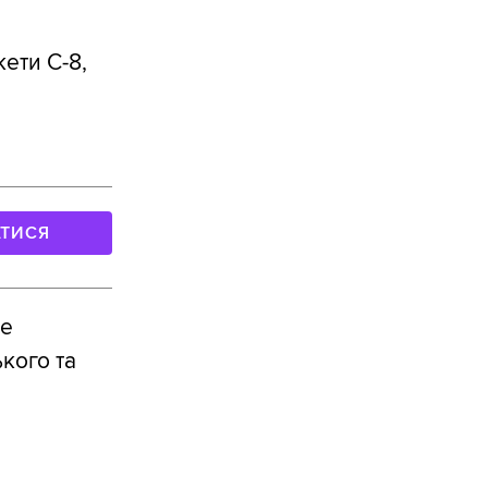
кети С-8,
АТИСЯ
же
кого та