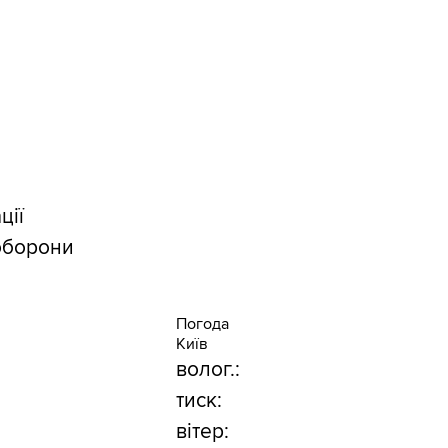
ції
 оборони
Погода
Київ
волог.:
тиск:
вітер: