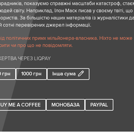
зрадників, показуємо справжні масштаби катастроф, ста
дей світу. Наприклад, Ілон Маск писав у своєму твіті, що
ористів. За більшістю наших матеріалів із журналістики да
й сотні перевірених джерел інформації.
ід політичних примх мільйонера-власника. Ніхто не може
рити чи про що не повідомляти.
ЕРТВА ЧЕРЕЗ LIQPAY
0
грн
1000
грн
Інша сума
UY ME A COFFEE
МОНОБАЗА
PAYPAL