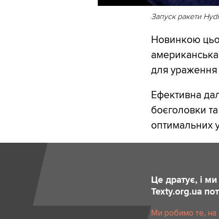
Запуск ракети Hydra
Новинкою цьог
американська 
для ураження 
Ефективна дал
боєголовки та
оптимальних у
Це дратує, і м
Texty.org.ua п
Ми робимо те, на