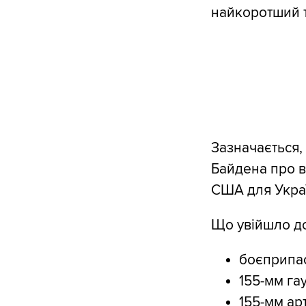
найкоротший т
Зазначається,
Байдена про в
США для Украї
Що увійшло до
боєприпа
155-мм гау
155-мм ар