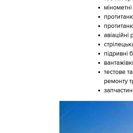
мінометні
протитанк
протитанко
авіаційні 
стрілецька
підривні 
вантажівк
тестове т
ремонту т
запчастин