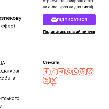
отримувати найкращі статті
на e-mail (раз на два тижні)
езпекову
ПІДПИСАТИСЯ
 сфері
Подивитись свіжий випуск
Стежити:
США
одаткові
соби, а
UA
EN
нтського
в