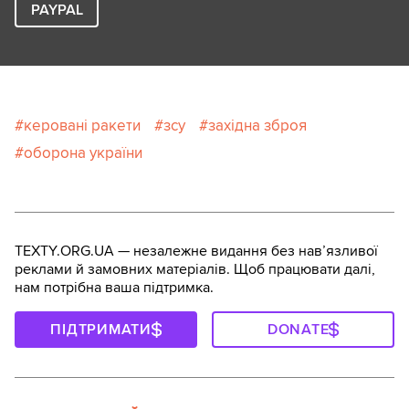
PAYPAL
керовані ракети
зсу
західна зброя
оборона україни
TEXTY.ORG.UA — незалежне видання без навʼязливої
реклами й замовних матеріалів. Щоб працювати далі,
нам потрібна ваша підтримка.
ПІДТРИМАТИ
DONATE