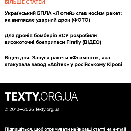
БІЛЬШЕ СТАТЕЙ
Український БПЛА «Лютий» став носієм ракет:
як виглядає ударний дрон (ФОТО)
Для дронів-бомберів ЗСУ розробили
високоточні боєприпаси Firefly (ВІДЕО)
Відео дня. Запуск ракети «Фламінго», яка
атакувала завод «Авітек» у російському Кірові
©
2010—2026 Texty.org.ua
Підпишіться, щоб отримувати найкращі статті на e-mail