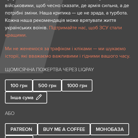
військовими, щоб чесно сказати, де армія сильна, а де
потрібні зміни. Наша критика — це не зрада, а турбота.
Кожна наша рекомендація може врятувати життя
українських воїнів.
Підтримайте нас, щоб ЗСУ стали
кращими.
Ми не женемося за трафіком і кліками — ми шукаємо
історії, які вважаємо важливими і гідними вашого часу.
ЩОМІСЯЧНА ПОЖЕРТВА ЧЕРЕЗ LIQPAY
100
грн
500
грн
1000
грн
Інша сума
АБО
PATREON
BUY ME A COFFEE
МОНОБАЗА