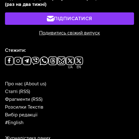
(раз на два тижні)
ПІДПИСАТИСЯ
Подивитись свіжий випуск
Стежити:
UA
EN
Про нас
(About us)
Статті
(RSS)
Фрагменти
(RSS)
Розсилки Текстів
Вибір редакції
#English
Журналістика даних